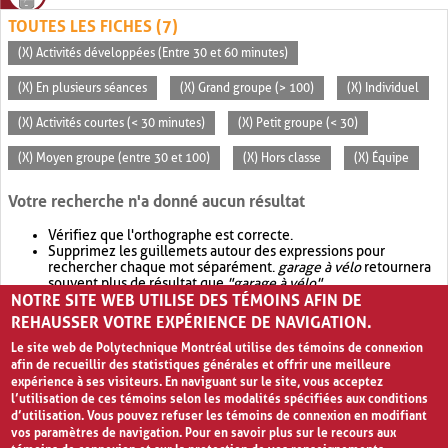
TOUTES LES FICHES (7)
(X) Activités développées (Entre 30 et 60 minutes)
(X) En plusieurs séances
(X) Grand groupe (> 100)
(X) Individuel
(X) Activités courtes (< 30 minutes)
(X) Petit groupe (< 30)
(X) Moyen groupe (entre 30 et 100)
(X) Hors classe
(X) Équipe
Votre recherche n'a donné aucun résultat
Vérifiez que l'orthographe est correcte.
Supprimez les guillemets autour des expressions pour
rechercher chaque mot séparément.
garage à vélo
retournera
souvent plus de résultat que
"garage à vélo"
.
NOTRE SITE WEB UTILISE DES TÉMOINS AFIN DE
Envisagez d'élargir votre recherche avec
OR
.
garage OR vélo
retournera souvent plus de résultat que
garage à vélo
.
REHAUSSER VOTRE EXPÉRIENCE DE NAVIGATION.
Le site web de Polytechnique Montréal utilise des témoins de connexion
afin de recueillir des statistiques générales et offrir une meilleure
expérience à ses visiteurs. En naviguant sur le site, vous acceptez
l’utilisation de ces témoins selon les modalités spécifiées aux conditions
d’utilisation. Vous pouvez refuser les témoins de connexion en modifiant
vos paramètres de navigation. Pour en savoir plus sur le recours aux