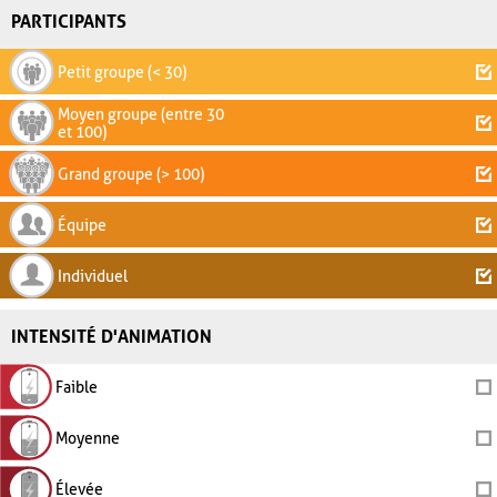
PARTICIPANTS
Petit groupe (< 30)
Moyen groupe (entre 30
et 100)
Grand groupe (> 100)
Équipe
Individuel
INTENSITÉ D'ANIMATION
Faible
Moyenne
Élevée