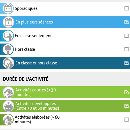
Sporadiques
En plusieurs séances
En classe seulement
Hors classe
En classe et hors classe
DURÉE DE L'ACTIVITÉ
Activités courtes (< 30
minutes)
Activités développées
(Entre 30 et 60 minutes)
Activités élaborées (> 60
minutes)