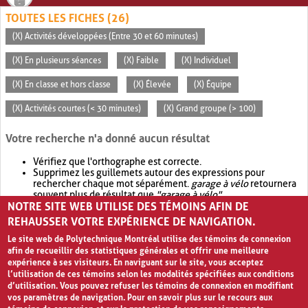
TOUTES LES FICHES (26)
(X) Activités développées (Entre 30 et 60 minutes)
(X) En plusieurs séances
(X) Faible
(X) Individuel
(X) En classe et hors classe
(X) Élevée
(X) Équipe
(X) Activités courtes (< 30 minutes)
(X) Grand groupe (> 100)
Votre recherche n'a donné aucun résultat
Vérifiez que l'orthographe est correcte.
Supprimez les guillemets autour des expressions pour
rechercher chaque mot séparément.
garage à vélo
retournera
souvent plus de résultat que
"garage à vélo"
.
NOTRE SITE WEB UTILISE DES TÉMOINS AFIN DE
Envisagez d'élargir votre recherche avec
OR
.
garage OR vélo
retournera souvent plus de résultat que
garage à vélo
.
REHAUSSER VOTRE EXPÉRIENCE DE NAVIGATION.
Le site web de Polytechnique Montréal utilise des témoins de connexion
afin de recueillir des statistiques générales et offrir une meilleure
expérience à ses visiteurs. En naviguant sur le site, vous acceptez
l’utilisation de ces témoins selon les modalités spécifiées aux conditions
d’utilisation. Vous pouvez refuser les témoins de connexion en modifiant
vos paramètres de navigation. Pour en savoir plus sur le recours aux