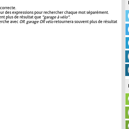
 correcte.
our des expressions pour rechercher chaque mot séparément.
nt plus de résultat que
"garage à vélo"
.
herche avec
OR
.
garage OR vélo
retournera souvent plus de résultat