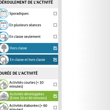
DÉROULEMENT DE L'ACTIVITÉ
Sporadiques
En plusieurs séances
En classe seulement
Hors classe
En classe et hors classe
DURÉE DE L'ACTIVITÉ
Activités courtes (< 30
minutes)
Activités développées
(Entre 30 et 60 minutes)
Activités élaborées (> 60
minutes)