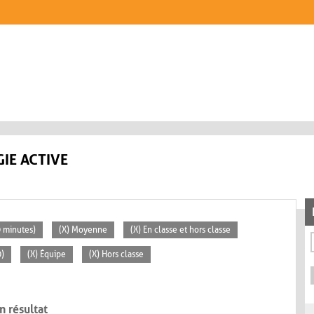
IE ACTIVE
0 minutes)
(X) Moyenne
(X) En classe et hors classe
0)
(X) Équipe
(X) Hors classe
n résultat