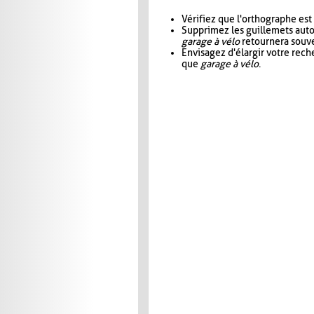
Vérifiez que l'orthographe est
Supprimez les guillemets aut
garage à vélo
retournera souve
Envisagez d'élargir votre rec
que
garage à vélo
.