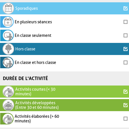
Sporadiques
En plusieurs séances
En classe seulement
Hors classe
En classe et hors classe
DURÉE DE L'ACTIVITÉ
Activités courtes (< 30
minutes)
Activités développées
(Entre 30 et 60 minutes)
Activités élaborées (> 60
minutes)