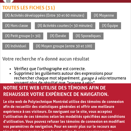
TOUTES LES FICHES (31)
(X) Activités développées (Entre 30 et 60 minutes)
(X) Moyenne
(X) Hors classe
(X) Activités courtes (< 30 minutes)
(X) Équipe
(X) Petit groupe (< 30)
(X) Élevée
(X) Sporadiques
(X) Individuel
(X) Moyen groupe (entre 30 et 100)
Votre recherche n'a donné aucun résultat
Vérifiez que l'orthographe est correcte.
Supprimez les guillemets autour des expressions pour
rechercher chaque mot séparément.
garage à vélo
retournera
souvent plus de résultat que
"garage à vélo"
.
NOTRE SITE WEB UTILISE DES TÉMOINS AFIN DE
Envisagez d'élargir votre recherche avec
OR
.
garage OR vélo
retournera souvent plus de résultat que
garage à vélo
.
REHAUSSER VOTRE EXPÉRIENCE DE NAVIGATION.
Le site web de Polytechnique Montréal utilise des témoins de connexion
afin de recueillir des statistiques générales et offrir une meilleure
expérience à ses visiteurs. En naviguant sur le site, vous acceptez
l’utilisation de ces témoins selon les modalités spécifiées aux conditions
d’utilisation. Vous pouvez refuser les témoins de connexion en modifiant
vos paramètres de navigation. Pour en savoir plus sur le recours aux