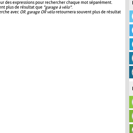
our des expressions pour rechercher chaque mot séparément.
nt plus de résultat que
"garage à vélo"
.
herche avec
OR
.
garage OR vélo
retournera souvent plus de résultat