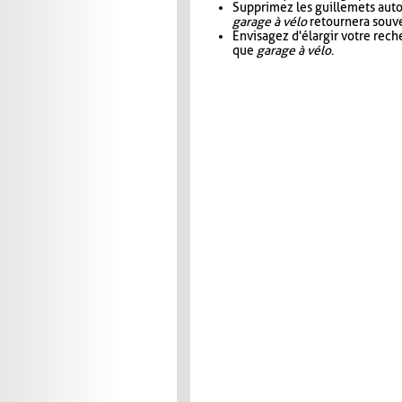
Supprimez les guillemets aut
garage à vélo
retournera souve
Envisagez d'élargir votre rec
que
garage à vélo
.