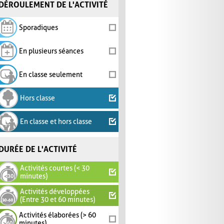
DÉROULEMENT DE L'ACTIVITÉ
Sporadiques
En plusieurs séances
En classe seulement
Hors classe
En classe et hors classe
DURÉE DE L'ACTIVITÉ
Activités courtes (< 30
minutes)
Activités développées
(Entre 30 et 60 minutes)
Activités élaborées (> 60
minutes)