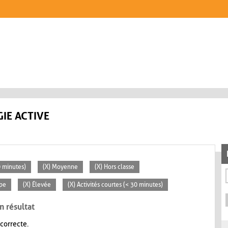
IE ACTIVE
0 minutes)
(X) Moyenne
(X) Hors classe
ipe
(X) Élevée
(X) Activités courtes (< 30 minutes)
n résultat
 correcte.