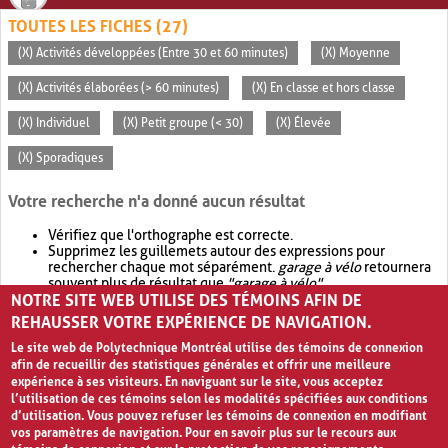
TOUTES LES FICHES (27)
(X) Activités développées (Entre 30 et 60 minutes)
(X) Moyenne
(X) Activités élaborées (> 60 minutes)
(X) En classe et hors classe
(X) Individuel
(X) Petit groupe (< 30)
(X) Élevée
(X) Sporadiques
Votre recherche n'a donné aucun résultat
Vérifiez que l'orthographe est correcte.
Supprimez les guillemets autour des expressions pour
rechercher chaque mot séparément.
garage à vélo
retournera
souvent plus de résultat que
"garage à vélo"
.
NOTRE SITE WEB UTILISE DES TÉMOINS AFIN DE
Envisagez d'élargir votre recherche avec
OR
.
garage OR vélo
retournera souvent plus de résultat que
garage à vélo
.
REHAUSSER VOTRE EXPÉRIENCE DE NAVIGATION.
Le site web de Polytechnique Montréal utilise des témoins de connexion
afin de recueillir des statistiques générales et offrir une meilleure
expérience à ses visiteurs. En naviguant sur le site, vous acceptez
l’utilisation de ces témoins selon les modalités spécifiées aux conditions
d’utilisation. Vous pouvez refuser les témoins de connexion en modifiant
vos paramètres de navigation. Pour en savoir plus sur le recours aux