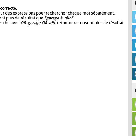
 correcte.
our des expressions pour rechercher chaque mot séparément.
nt plus de résultat que
"garage à vélo"
.
herche avec
OR
.
garage OR vélo
retournera souvent plus de résultat