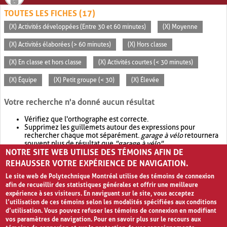
TOUTES LES FICHES (17)
(X) Activités développées (Entre 30 et 60 minutes)
(X) Moyenne
(X) Activités élaborées (> 60 minutes)
(X) Hors classe
(X) En classe et hors classe
(X) Activités courtes (< 30 minutes)
(X) Équipe
(X) Petit groupe (< 30)
(X) Élevée
Votre recherche n'a donné aucun résultat
Vérifiez que l'orthographe est correcte.
Supprimez les guillemets autour des expressions pour
rechercher chaque mot séparément.
garage à vélo
retournera
souvent plus de résultat que
"garage à vélo"
.
NOTRE SITE WEB UTILISE DES TÉMOINS AFIN DE
Envisagez d'élargir votre recherche avec
OR
.
garage OR vélo
retournera souvent plus de résultat que
garage à vélo
.
REHAUSSER VOTRE EXPÉRIENCE DE NAVIGATION.
Le site web de Polytechnique Montréal utilise des témoins de connexion
afin de recueillir des statistiques générales et offrir une meilleure
expérience à ses visiteurs. En naviguant sur le site, vous acceptez
l’utilisation de ces témoins selon les modalités spécifiées aux conditions
d’utilisation. Vous pouvez refuser les témoins de connexion en modifiant
vos paramètres de navigation. Pour en savoir plus sur le recours aux