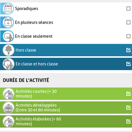
Sporadiques
En plusieurs séances
En classe seulement
Hors classe
En classe et hors classe
DURÉE DE L'ACTIVITÉ
Activités courtes (< 30
minutes)
Activités développées
(Entre 30 et 60 minutes)
Activités élaborées (> 60
minutes)