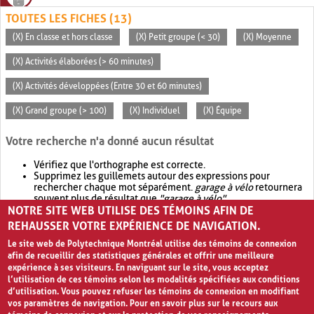
TOUTES LES FICHES (13)
(X) En classe et hors classe
(X) Petit groupe (< 30)
(X) Moyenne
(X) Activités élaborées (> 60 minutes)
(X) Activités développées (Entre 30 et 60 minutes)
(X) Grand groupe (> 100)
(X) Individuel
(X) Équipe
Votre recherche n'a donné aucun résultat
Vérifiez que l'orthographe est correcte.
Supprimez les guillemets autour des expressions pour
rechercher chaque mot séparément.
garage à vélo
retournera
souvent plus de résultat que
"garage à vélo"
.
NOTRE SITE WEB UTILISE DES TÉMOINS AFIN DE
Envisagez d'élargir votre recherche avec
OR
.
garage OR vélo
retournera souvent plus de résultat que
garage à vélo
.
REHAUSSER VOTRE EXPÉRIENCE DE NAVIGATION.
Le site web de Polytechnique Montréal utilise des témoins de connexion
afin de recueillir des statistiques générales et offrir une meilleure
expérience à ses visiteurs. En naviguant sur le site, vous acceptez
l’utilisation de ces témoins selon les modalités spécifiées aux conditions
d’utilisation. Vous pouvez refuser les témoins de connexion en modifiant
vos paramètres de navigation. Pour en savoir plus sur le recours aux