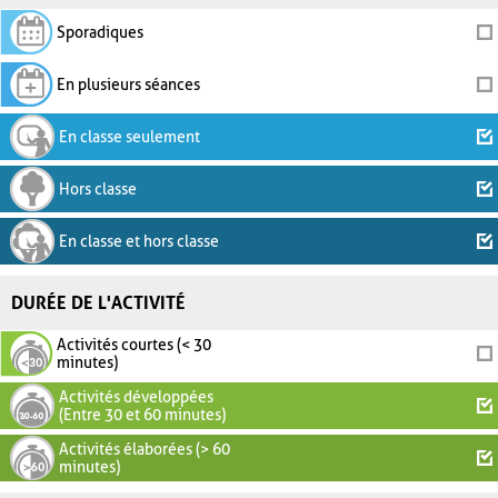
Sporadiques
En plusieurs séances
En classe seulement
Hors classe
En classe et hors classe
DURÉE DE L'ACTIVITÉ
Activités courtes (< 30
minutes)
Activités développées
(Entre 30 et 60 minutes)
Activités élaborées (> 60
minutes)