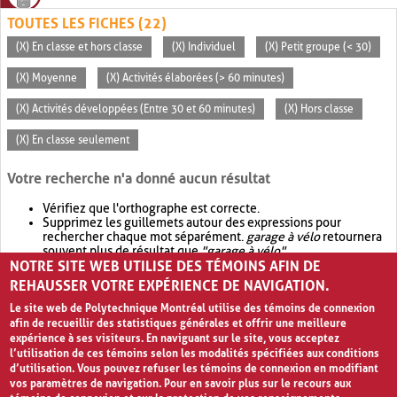
TOUTES LES FICHES (22)
(X) En classe et hors classe
(X) Individuel
(X) Petit groupe (< 30)
(X) Moyenne
(X) Activités élaborées (> 60 minutes)
(X) Activités développées (Entre 30 et 60 minutes)
(X) Hors classe
(X) En classe seulement
Votre recherche n'a donné aucun résultat
Vérifiez que l'orthographe est correcte.
Supprimez les guillemets autour des expressions pour
rechercher chaque mot séparément.
garage à vélo
retournera
souvent plus de résultat que
"garage à vélo"
.
NOTRE SITE WEB UTILISE DES TÉMOINS AFIN DE
Envisagez d'élargir votre recherche avec
OR
.
garage OR vélo
retournera souvent plus de résultat que
garage à vélo
.
REHAUSSER VOTRE EXPÉRIENCE DE NAVIGATION.
Le site web de Polytechnique Montréal utilise des témoins de connexion
afin de recueillir des statistiques générales et offrir une meilleure
expérience à ses visiteurs. En naviguant sur le site, vous acceptez
l’utilisation de ces témoins selon les modalités spécifiées aux conditions
d’utilisation. Vous pouvez refuser les témoins de connexion en modifiant
vos paramètres de navigation. Pour en savoir plus sur le recours aux