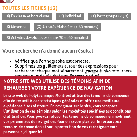
TOUTES LES FICHES (13)
(X) En classe et hors classe
(X) Individuel
(X) Petit groupe (< 30)
(X) Moyenne
(X) Activités élaborées (> 60 minutes)
(X) Activités développées (Entre 30 et 60 minutes)
Votre recherche n'a donné aucun résultat
Vérifiez que l'orthographe est correcte.
Supprimez les guillemets autour des expressions pour
rechercher chaque mot séparément.
garage à vélo
retournera
souvent plus de résultat que
"garage à vélo"
.
NOTRE SITE WEB UTILISE DES TÉMOINS AFIN DE
Envisagez d'élargir votre recherche avec
OR
.
garage OR vélo
retournera souvent plus de résultat que
garage à vélo
.
REHAUSSER VOTRE EXPÉRIENCE DE NAVIGATION.
Le site web de Polytechnique Montréal utilise des témoins de connexion
afin de recueillir des statistiques générales et offrir une meilleure
expérience à ses visiteurs. En naviguant sur le site, vous acceptez
l’utilisation de ces témoins selon les modalités spécifiées aux conditions
d’utilisation. Vous pouvez refuser les témoins de connexion en modifiant
vos paramètres de navigation. Pour en savoir plus sur le recours aux
témoins de connexion et sur la protection de vos renseignements
personnels,
cliquez ici
.
Avis de confidentialité et conditions d’utilisation