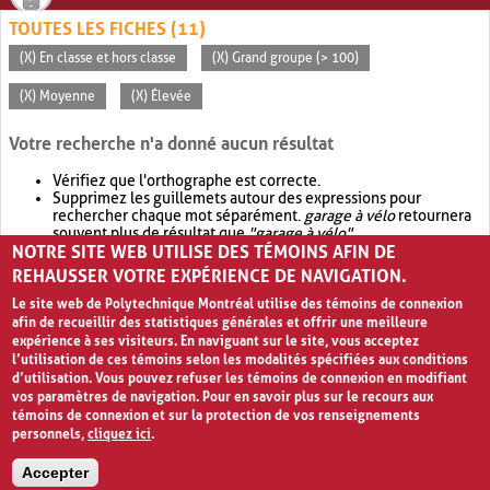
TOUTES LES FICHES (11)
(X) En classe et hors classe
(X) Grand groupe (> 100)
(X) Moyenne
(X) Élevée
Votre recherche n'a donné aucun résultat
Vérifiez que l'orthographe est correcte.
Supprimez les guillemets autour des expressions pour
rechercher chaque mot séparément.
garage à vélo
retournera
souvent plus de résultat que
"garage à vélo"
.
NOTRE SITE WEB UTILISE DES TÉMOINS AFIN DE
Envisagez d'élargir votre recherche avec
OR
.
garage OR vélo
retournera souvent plus de résultat que
garage à vélo
.
REHAUSSER VOTRE EXPÉRIENCE DE NAVIGATION.
Le site web de Polytechnique Montréal utilise des témoins de connexion
afin de recueillir des statistiques générales et offrir une meilleure
expérience à ses visiteurs. En naviguant sur le site, vous acceptez
l’utilisation de ces témoins selon les modalités spécifiées aux conditions
d’utilisation. Vous pouvez refuser les témoins de connexion en modifiant
vos paramètres de navigation. Pour en savoir plus sur le recours aux
témoins de connexion et sur la protection de vos renseignements
personnels,
cliquez ici
.
Avis de confidentialité et conditions d’utilisation
Accepter