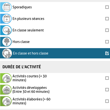
Sporadiques
En plusieurs séances
En classe seulement
Hors classe
En classe et hors classe
DURÉE DE L'ACTIVITÉ
Activités courtes (< 30
minutes)
Activités développées
(Entre 30 et 60 minutes)
Activités élaborées (> 60
minutes)