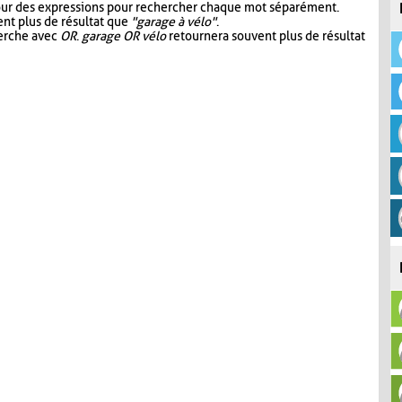
our des expressions pour rechercher chaque mot séparément.
nt plus de résultat que
"garage à vélo"
.
herche avec
OR
.
garage OR vélo
retournera souvent plus de résultat