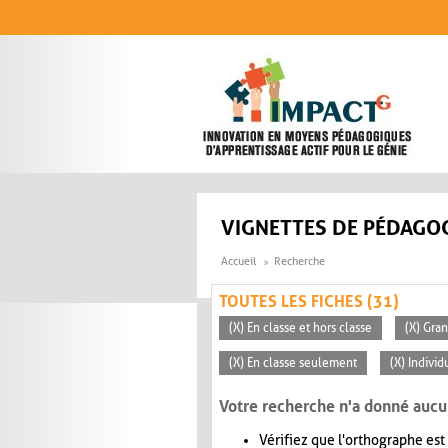
Aller au contenu principal
VIGNETTES DE PÉDAGOG
Accueil
Recherche
TOUTES LES FICHES (31)
(X) En classe et hors classe
(X) Gra
(X) En classe seulement
(X) Individ
Votre recherche n'a donné aucu
Vérifiez que l'orthographe est