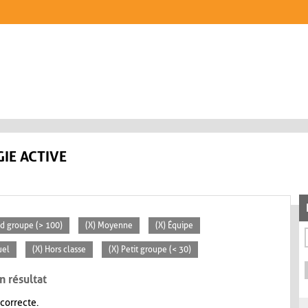
IE ACTIVE
nd groupe (> 100)
(X) Moyenne
(X) Équipe
uel
(X) Hors classe
(X) Petit groupe (< 30)
n résultat
 correcte.