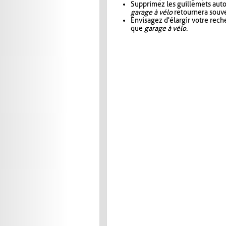
Supprimez les guillemets aut
garage à vélo
retournera souve
Envisagez d'élargir votre rec
que
garage à vélo
.