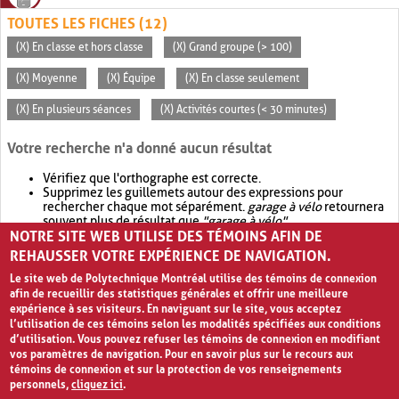
TOUTES LES FICHES (12)
(X) En classe et hors classe
(X) Grand groupe (> 100)
(X) Moyenne
(X) Équipe
(X) En classe seulement
(X) En plusieurs séances
(X) Activités courtes (< 30 minutes)
Votre recherche n'a donné aucun résultat
Vérifiez que l'orthographe est correcte.
Supprimez les guillemets autour des expressions pour
rechercher chaque mot séparément.
garage à vélo
retournera
souvent plus de résultat que
"garage à vélo"
.
NOTRE SITE WEB UTILISE DES TÉMOINS AFIN DE
Envisagez d'élargir votre recherche avec
OR
.
garage OR vélo
retournera souvent plus de résultat que
garage à vélo
.
REHAUSSER VOTRE EXPÉRIENCE DE NAVIGATION.
Le site web de Polytechnique Montréal utilise des témoins de connexion
afin de recueillir des statistiques générales et offrir une meilleure
expérience à ses visiteurs. En naviguant sur le site, vous acceptez
l’utilisation de ces témoins selon les modalités spécifiées aux conditions
d’utilisation. Vous pouvez refuser les témoins de connexion en modifiant
vos paramètres de navigation. Pour en savoir plus sur le recours aux
témoins de connexion et sur la protection de vos renseignements
personnels,
cliquez ici
.
Avis de confidentialité et conditions d’utilisation