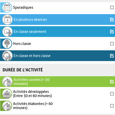
Sporadiques
En plusieurs séances
En classe seulement
Hors classe
En classe et hors classe
DURÉE DE L'ACTIVITÉ
Activités courtes (< 30
minutes)
Activités développées
(Entre 30 et 60 minutes)
Activités élaborées (> 60
minutes)