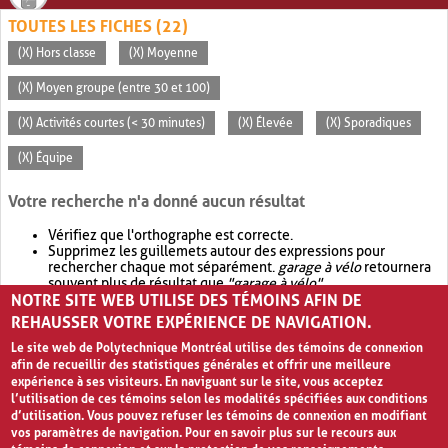
TOUTES LES FICHES (22)
(X) Hors classe
(X) Moyenne
(X) Moyen groupe (entre 30 et 100)
(X) Activités courtes (< 30 minutes)
(X) Élevée
(X) Sporadiques
(X) Équipe
Votre recherche n'a donné aucun résultat
Vérifiez que l'orthographe est correcte.
Supprimez les guillemets autour des expressions pour
rechercher chaque mot séparément.
garage à vélo
retournera
souvent plus de résultat que
"garage à vélo"
.
NOTRE SITE WEB UTILISE DES TÉMOINS AFIN DE
Envisagez d'élargir votre recherche avec
OR
.
garage OR vélo
retournera souvent plus de résultat que
garage à vélo
.
REHAUSSER VOTRE EXPÉRIENCE DE NAVIGATION.
Le site web de Polytechnique Montréal utilise des témoins de connexion
afin de recueillir des statistiques générales et offrir une meilleure
expérience à ses visiteurs. En naviguant sur le site, vous acceptez
l’utilisation de ces témoins selon les modalités spécifiées aux conditions
d’utilisation. Vous pouvez refuser les témoins de connexion en modifiant
vos paramètres de navigation. Pour en savoir plus sur le recours aux