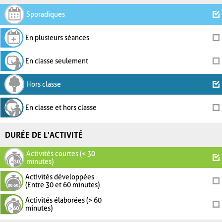
Sporadiques
En plusieurs séances
En classe seulement
Hors classe
En classe et hors classe
DURÉE DE L'ACTIVITÉ
Activités courtes (< 30
minutes)
Activités développées
(Entre 30 et 60 minutes)
Activités élaborées (> 60
minutes)