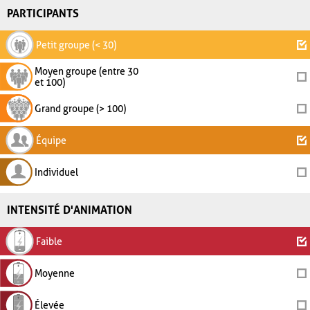
PARTICIPANTS
Petit groupe (< 30)
Moyen groupe (entre 30
et 100)
Grand groupe (> 100)
Équipe
Individuel
INTENSITÉ D'ANIMATION
Faible
Moyenne
Élevée