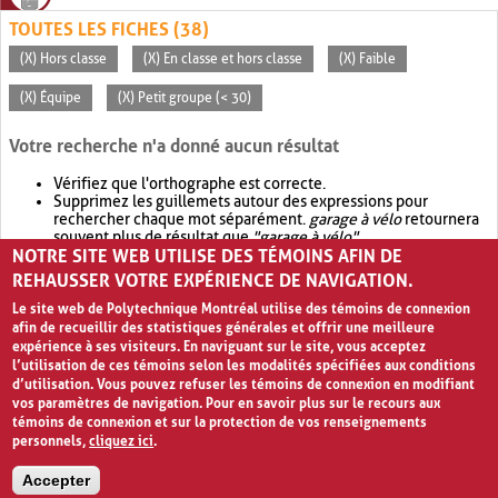
TOUTES LES FICHES (38)
(X) Hors classe
(X) En classe et hors classe
(X) Faible
(X) Équipe
(X) Petit groupe (< 30)
Votre recherche n'a donné aucun résultat
Vérifiez que l'orthographe est correcte.
Supprimez les guillemets autour des expressions pour
rechercher chaque mot séparément.
garage à vélo
retournera
souvent plus de résultat que
"garage à vélo"
.
NOTRE SITE WEB UTILISE DES TÉMOINS AFIN DE
Envisagez d'élargir votre recherche avec
OR
.
garage OR vélo
retournera souvent plus de résultat que
garage à vélo
.
REHAUSSER VOTRE EXPÉRIENCE DE NAVIGATION.
Le site web de Polytechnique Montréal utilise des témoins de connexion
afin de recueillir des statistiques générales et offrir une meilleure
expérience à ses visiteurs. En naviguant sur le site, vous acceptez
l’utilisation de ces témoins selon les modalités spécifiées aux conditions
d’utilisation. Vous pouvez refuser les témoins de connexion en modifiant
vos paramètres de navigation. Pour en savoir plus sur le recours aux
témoins de connexion et sur la protection de vos renseignements
personnels,
cliquez ici
.
Avis de confidentialité et conditions d’utilisation
Accepter