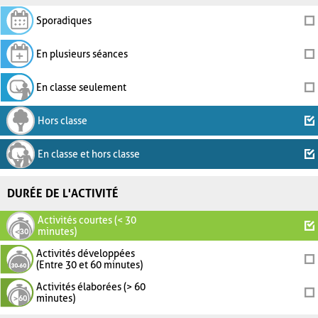
Sporadiques
En plusieurs séances
En classe seulement
Hors classe
En classe et hors classe
DURÉE DE L'ACTIVITÉ
Activités courtes (< 30
minutes)
Activités développées
(Entre 30 et 60 minutes)
Activités élaborées (> 60
minutes)