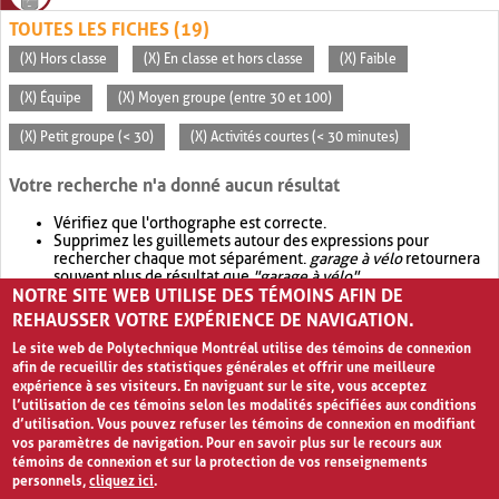
TOUTES LES FICHES (19)
(X) Hors classe
(X) En classe et hors classe
(X) Faible
(X) Équipe
(X) Moyen groupe (entre 30 et 100)
(X) Petit groupe (< 30)
(X) Activités courtes (< 30 minutes)
Votre recherche n'a donné aucun résultat
Vérifiez que l'orthographe est correcte.
Supprimez les guillemets autour des expressions pour
rechercher chaque mot séparément.
garage à vélo
retournera
souvent plus de résultat que
"garage à vélo"
.
NOTRE SITE WEB UTILISE DES TÉMOINS AFIN DE
Envisagez d'élargir votre recherche avec
OR
.
garage OR vélo
retournera souvent plus de résultat que
garage à vélo
.
REHAUSSER VOTRE EXPÉRIENCE DE NAVIGATION.
Le site web de Polytechnique Montréal utilise des témoins de connexion
afin de recueillir des statistiques générales et offrir une meilleure
expérience à ses visiteurs. En naviguant sur le site, vous acceptez
l’utilisation de ces témoins selon les modalités spécifiées aux conditions
d’utilisation. Vous pouvez refuser les témoins de connexion en modifiant
vos paramètres de navigation. Pour en savoir plus sur le recours aux
témoins de connexion et sur la protection de vos renseignements
personnels,
cliquez ici
.
Avis de confidentialité et conditions d’utilisation