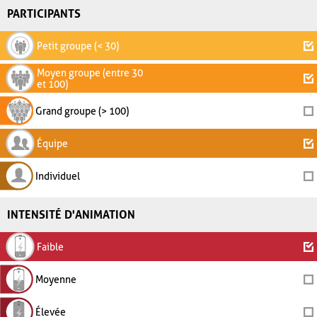
PARTICIPANTS
Petit groupe (< 30)
Moyen groupe (entre 30
et 100)
Grand groupe (> 100)
Équipe
Individuel
INTENSITÉ D'ANIMATION
Faible
Moyenne
Élevée