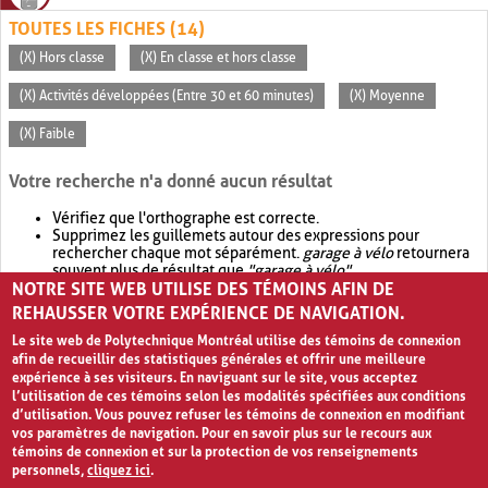
TOUTES LES FICHES (14)
(X) Hors classe
(X) En classe et hors classe
(X) Activités développées (Entre 30 et 60 minutes)
(X) Moyenne
(X) Faible
Votre recherche n'a donné aucun résultat
Vérifiez que l'orthographe est correcte.
Supprimez les guillemets autour des expressions pour
rechercher chaque mot séparément.
garage à vélo
retournera
souvent plus de résultat que
"garage à vélo"
.
NOTRE SITE WEB UTILISE DES TÉMOINS AFIN DE
Envisagez d'élargir votre recherche avec
OR
.
garage OR vélo
retournera souvent plus de résultat que
garage à vélo
.
REHAUSSER VOTRE EXPÉRIENCE DE NAVIGATION.
Le site web de Polytechnique Montréal utilise des témoins de connexion
afin de recueillir des statistiques générales et offrir une meilleure
expérience à ses visiteurs. En naviguant sur le site, vous acceptez
l’utilisation de ces témoins selon les modalités spécifiées aux conditions
d’utilisation. Vous pouvez refuser les témoins de connexion en modifiant
vos paramètres de navigation. Pour en savoir plus sur le recours aux
témoins de connexion et sur la protection de vos renseignements
personnels,
cliquez ici
.
Avis de confidentialité et conditions d’utilisation