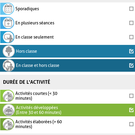
Sporadiques
En plusieurs séances
En classe seulement
Hors classe
En classe et hors classe
DURÉE DE L'ACTIVITÉ
Activités courtes (< 30
minutes)
Activités développées
(Entre 30 et 60 minutes)
Activités élaborées (> 60
minutes)