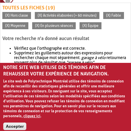
TOUTES LES FICHES (19)
(X) Hors classe
(X) Activités élaborées (> 60 minutes)
(X) Faible
(X) Moyenne
(X) En plusieurs séances
(X) Équipe
Votre recherche n'a donné aucun résultat
Vérifiez que l'orthographe est correcte.
Supprimez les guillemets autour des expressions pour
rechercher chaque mot séparément.
garage à vélo
retournera
souvent plus de résultat que
"garage à vélo"
.
NOTRE SITE WEB UTILISE DES TÉMOINS AFIN DE
Envisagez d'élargir votre recherche avec
OR
.
garage OR vélo
retournera souvent plus de résultat que
garage à vélo
.
REHAUSSER VOTRE EXPÉRIENCE DE NAVIGATION.
Le site web de Polytechnique Montréal utilise des témoins de connexion
afin de recueillir des statistiques générales et offrir une meilleure
expérience à ses visiteurs. En naviguant sur le site, vous acceptez
l’utilisation de ces témoins selon les modalités spécifiées aux conditions
d’utilisation. Vous pouvez refuser les témoins de connexion en modifiant
vos paramètres de navigation. Pour en savoir plus sur le recours aux
témoins de connexion et sur la protection de vos renseignements
personnels,
cliquez ici
.
Avis de confidentialité et conditions d’utilisation
Accepter