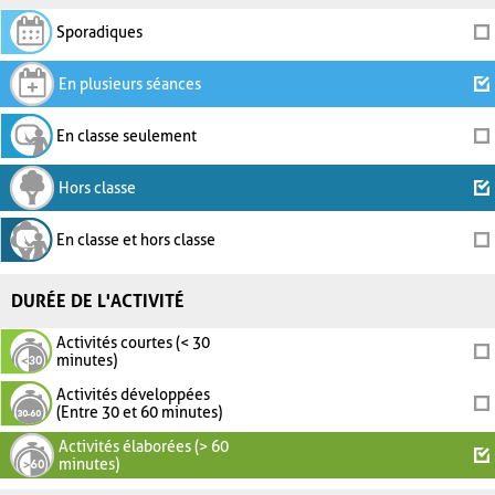
Sporadiques
En plusieurs séances
En classe seulement
Hors classe
En classe et hors classe
DURÉE DE L'ACTIVITÉ
Activités courtes (< 30
minutes)
Activités développées
(Entre 30 et 60 minutes)
Activités élaborées (> 60
minutes)