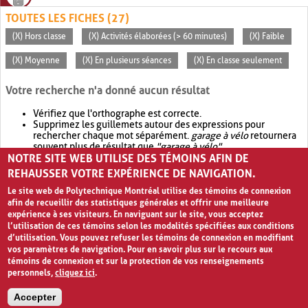
TOUTES LES FICHES (27)
(X) Hors classe
(X) Activités élaborées (> 60 minutes)
(X) Faible
(X) Moyenne
(X) En plusieurs séances
(X) En classe seulement
Votre recherche n'a donné aucun résultat
Vérifiez que l'orthographe est correcte.
Supprimez les guillemets autour des expressions pour
rechercher chaque mot séparément.
garage à vélo
retournera
souvent plus de résultat que
"garage à vélo"
.
NOTRE SITE WEB UTILISE DES TÉMOINS AFIN DE
Envisagez d'élargir votre recherche avec
OR
.
garage OR vélo
retournera souvent plus de résultat que
garage à vélo
.
REHAUSSER VOTRE EXPÉRIENCE DE NAVIGATION.
Le site web de Polytechnique Montréal utilise des témoins de connexion
afin de recueillir des statistiques générales et offrir une meilleure
expérience à ses visiteurs. En naviguant sur le site, vous acceptez
l’utilisation de ces témoins selon les modalités spécifiées aux conditions
d’utilisation. Vous pouvez refuser les témoins de connexion en modifiant
vos paramètres de navigation. Pour en savoir plus sur le recours aux
témoins de connexion et sur la protection de vos renseignements
personnels,
cliquez ici
.
Avis de confidentialité et conditions d’utilisation
Accepter