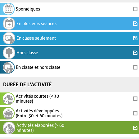
Sporadiques
En plusieurs séances
En classe seulement
Hors classe
En classe et hors classe
DURÉE DE L'ACTIVITÉ
Activités courtes (< 30
minutes)
Activités développées
(Entre 30 et 60 minutes)
Activités élaborées (> 60
minutes)