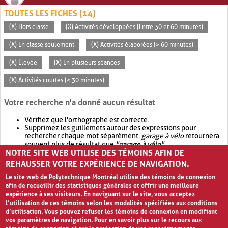
TOUTES LES FICHES (14)
(X) Hors classe
(X) Activités développées (Entre 30 et 60 minutes)
(X) En classe seulement
(X) Activités élaborées (> 60 minutes)
(X) Élevée
(X) En plusieurs séances
(X) Activités courtes (< 30 minutes)
Votre recherche n'a donné aucun résultat
Vérifiez que l'orthographe est correcte.
Supprimez les guillemets autour des expressions pour
rechercher chaque mot séparément.
garage à vélo
retournera
souvent plus de résultat que
"garage à vélo"
.
NOTRE SITE WEB UTILISE DES TÉMOINS AFIN DE
Envisagez d'élargir votre recherche avec
OR
.
garage OR vélo
retournera souvent plus de résultat que
garage à vélo
.
REHAUSSER VOTRE EXPÉRIENCE DE NAVIGATION.
Le site web de Polytechnique Montréal utilise des témoins de connexion
afin de recueillir des statistiques générales et offrir une meilleure
expérience à ses visiteurs. En naviguant sur le site, vous acceptez
l’utilisation de ces témoins selon les modalités spécifiées aux conditions
d’utilisation. Vous pouvez refuser les témoins de connexion en modifiant
vos paramètres de navigation. Pour en savoir plus sur le recours aux