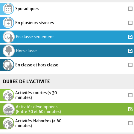
Sporadiques
En plusieurs séances
En classe seulement
Hors classe
En classe et hors classe
DURÉE DE L'ACTIVITÉ
Activités courtes (< 30
minutes)
Activités développées
(Entre 30 et 60 minutes)
Activités élaborées (> 60
minutes)