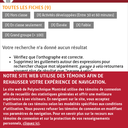
TOUTES LES FICHES (9)
(X) Hors classe
(X) Activités développées (Entre 30 et 60 minutes)
(X) En classe seulement
(X) Élevée
(X) Faible
(X) Grand groupe (> 100)
Votre recherche n'a donné aucun résultat
Vérifiez que l'orthographe est correcte.
Supprimez les guillemets autour des expressions pour
rechercher chaque mot séparément.
garage à vélo
retournera
souvent plus de résultat que
"garage à vélo"
.
NOTRE SITE WEB UTILISE DES TÉMOINS AFIN DE
Envisagez d'élargir votre recherche avec
OR
.
garage OR vélo
retournera souvent plus de résultat que
garage à vélo
.
REHAUSSER VOTRE EXPÉRIENCE DE NAVIGATION.
Le site web de Polytechnique Montréal utilise des témoins de connexion
afin de recueillir des statistiques générales et offrir une meilleure
expérience à ses visiteurs. En naviguant sur le site, vous acceptez
l’utilisation de ces témoins selon les modalités spécifiées aux conditions
d’utilisation. Vous pouvez refuser les témoins de connexion en modifiant
vos paramètres de navigation. Pour en savoir plus sur le recours aux
témoins de connexion et sur la protection de vos renseignements
personnels,
cliquez ici
.
Avis de confidentialité et conditions d’utilisation