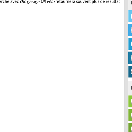
herche avec
OR
.
garage OR vélo
retournera souvent plus de résultat