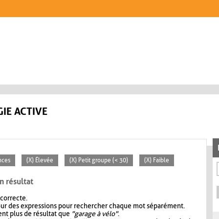
IE ACTIVE
nces
(X) Élevée
(X) Petit groupe (< 30)
(X) Faible
n résultat
 correcte.
our des expressions pour rechercher chaque mot séparément.
nt plus de résultat que
"garage à vélo"
.