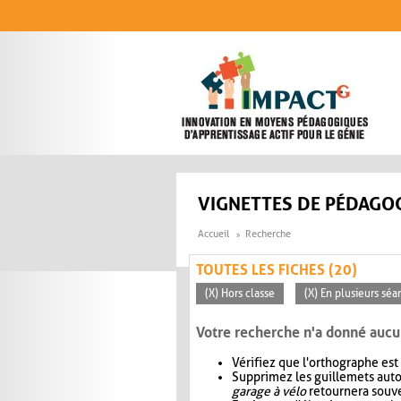
Aller au contenu principal
VIGNETTES DE PÉDAGOG
Accueil
Recherche
TOUTES LES FICHES (20)
(X) Hors classe
(X) En plusieurs séa
Votre recherche n'a donné aucu
Vérifiez que l'orthographe est
Supprimez les guillemets aut
garage à vélo
retournera souve