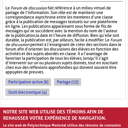
Le
Forum de discussion
fait référence à un milieu virtuel de
partage de l’information. Son rôle est de maintenir une
correspondance asynchrone entre les membres d’une classe
grâce à la publication de messages textuels sur une plateforme
en ligne. Les publications apparaissent sous forme de fils de
messages qui se succèdent avec la mention du nom de l’auteur
de la publication, la date et l’heure de diffusion. Bien qu’elle soit
durable, la publication est, par ailleurs, facile à modifier. Le
Forum
de discussion
permet à l’enseignant de créer des sections dans le
forum afin d’orienter les discussions des élèves en fonction des
activités et des sujets abordés en classe. Il a l’avantage de
favoriser la participation de tous les élèves, lorsqu’il s’agit
d’intervenir sur un ou plusieurs sujets donnés, tout en suscitant
chez eux des réflexions approfondies qui doivent souvent être
appuyées de preuves.
Participation active (6)
Partage (13)
Outil électronique (4)
PAGES
NOTRE SITE WEB UTILISE DES TÉMOINS AFIN DE
«
‹
1
2
3
REHAUSSER VOTRE EXPÉRIENCE DE NAVIGATION.
Le site web de Polytechnique Montréal utilise des témoins de connexion