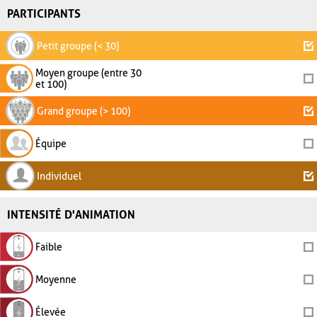
PARTICIPANTS
Petit groupe (< 30)
Moyen groupe (entre 30
et 100)
Grand groupe (> 100)
Équipe
Individuel
INTENSITÉ D'ANIMATION
Faible
Moyenne
Élevée