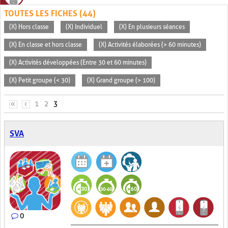
TOUTES LES FICHES (44)
(X) Hors classe
(X) Individuel
(X) En plusieurs séances
(X) En classe et hors classe
(X) Activités élaborées (> 60 minutes)
(X) Activités développées (Entre 30 et 60 minutes)
(X) Petit groupe (< 30)
(X) Grand groupe (> 100)
PAGES
«
‹
1
2
3
SVA
0