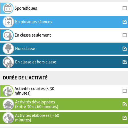
Sporadiques
En plusieurs séances
En classe seulement
Hors classe
En classe et hors classe
DURÉE DE L'ACTIVITÉ
Activités courtes (< 30
minutes)
Activités développées
(Entre 30 et 60 minutes)
Activités élaborées (> 60
minutes)