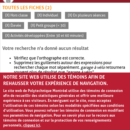
TOUTES LES FICHES (2)
(X) Hors classe
(X) Individuel
(X) En plusieurs séances
(X) Élevée
(X) Petit groupe (< 30)
(X) Activités développées (Entre 30 et 60 minutes)
Votre recherche n'a donné aucun résultat
Vérifiez que l'orthographe est correcte.
Supprimez les guillemets autour des expressions pour
rechercher chaque mot séparément.
garage à vélo
retournera
souvent plus de résultat que
"garage à vélo"
.
NOTRE SITE WEB UTILISE DES TÉMOINS AFIN DE
Envisagez d'élargir votre recherche avec
OR
.
garage OR vélo
retournera souvent plus de résultat que
garage à vélo
.
REHAUSSER VOTRE EXPÉRIENCE DE NAVIGATION.
Le site web de Polytechnique Montréal utilise des témoins de connexion
afin de recueillir des statistiques générales et offrir une meilleure
expérience à ses visiteurs. En naviguant sur le site, vous acceptez
l’utilisation de ces témoins selon les modalités spécifiées aux conditions
d’utilisation. Vous pouvez refuser les témoins de connexion en modifiant
vos paramètres de navigation. Pour en savoir plus sur le recours aux
témoins de connexion et sur la protection de vos renseignements
personnels,
cliquez ici
.
Avis de confidentialité et conditions d’utilisation