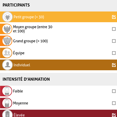
PARTICIPANTS
Petit groupe (< 30)
Moyen groupe (entre 30
et 100)
Grand groupe (> 100)
Équipe
Individuel
INTENSITÉ D'ANIMATION
Faible
Moyenne
Élevée