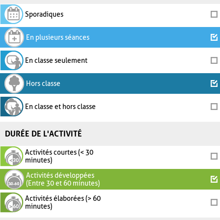
Sporadiques
En plusieurs séances
En classe seulement
Hors classe
En classe et hors classe
DURÉE DE L'ACTIVITÉ
Activités courtes (< 30
minutes)
Activités développées
(Entre 30 et 60 minutes)
Activités élaborées (> 60
minutes)