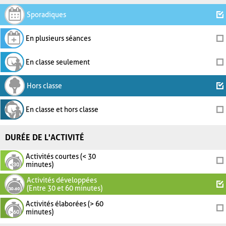
Sporadiques
En plusieurs séances
En classe seulement
Hors classe
En classe et hors classe
DURÉE DE L'ACTIVITÉ
Activités courtes (< 30
minutes)
Activités développées
(Entre 30 et 60 minutes)
Activités élaborées (> 60
minutes)