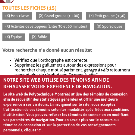
TOUTES LES FICHES (15)
(X) Hors classe
(X) Grand groupe (> 100)
(X) Petit groupe (< 30)
(X) Activités développées (Entre 30 et 60 minutes)
(X) Sporadiques
(X) Équipe
(X) Faible
Votre recherche n'a donné aucun résultat
Vérifiez que l'orthographe est correcte.
Supprimez les guillemets autour des expressions pour
rechercher chaque mot séparément.
garage à vélo
retournera
souvent plus de résultat que
"garage à vélo"
.
NOTRE SITE WEB UTILISE DES TÉMOINS AFIN DE
Envisagez d'élargir votre recherche avec
OR
.
garage OR vélo
retournera souvent plus de résultat que
garage à vélo
.
REHAUSSER VOTRE EXPÉRIENCE DE NAVIGATION.
Le site web de Polytechnique Montréal utilise des témoins de connexion
afin de recueillir des statistiques générales et offrir une meilleure
expérience à ses visiteurs. En naviguant sur le site, vous acceptez
l’utilisation de ces témoins selon les modalités spécifiées aux conditions
d’utilisation. Vous pouvez refuser les témoins de connexion en modifiant
vos paramètres de navigation. Pour en savoir plus sur le recours aux
témoins de connexion et sur la protection de vos renseignements
personnels,
cliquez ici
.
Avis de confidentialité et conditions d’utilisation