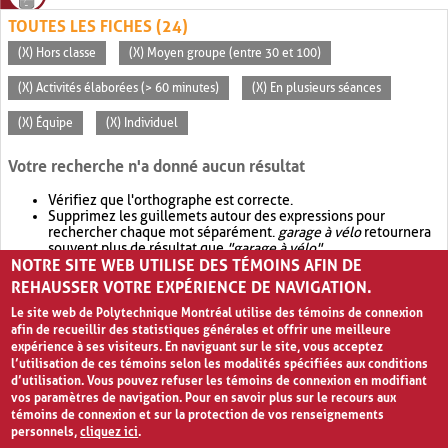
TOUTES LES FICHES (24)
(X) Hors classe
(X) Moyen groupe (entre 30 et 100)
(X) Activités élaborées (> 60 minutes)
(X) En plusieurs séances
(X) Équipe
(X) Individuel
Votre recherche n'a donné aucun résultat
Vérifiez que l'orthographe est correcte.
Supprimez les guillemets autour des expressions pour
rechercher chaque mot séparément.
garage à vélo
retournera
souvent plus de résultat que
"garage à vélo"
.
NOTRE SITE WEB UTILISE DES TÉMOINS AFIN DE
Envisagez d'élargir votre recherche avec
OR
.
garage OR vélo
retournera souvent plus de résultat que
garage à vélo
.
REHAUSSER VOTRE EXPÉRIENCE DE NAVIGATION.
Le site web de Polytechnique Montréal utilise des témoins de connexion
afin de recueillir des statistiques générales et offrir une meilleure
expérience à ses visiteurs. En naviguant sur le site, vous acceptez
l’utilisation de ces témoins selon les modalités spécifiées aux conditions
d’utilisation. Vous pouvez refuser les témoins de connexion en modifiant
vos paramètres de navigation. Pour en savoir plus sur le recours aux
témoins de connexion et sur la protection de vos renseignements
personnels,
cliquez ici
.
Avis de confidentialité et conditions d’utilisation