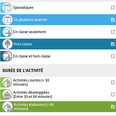
Sporadiques
En plusieurs séances
En classe seulement
Hors classe
En classe et hors classe
DURÉE DE L'ACTIVITÉ
Activités courtes (< 30
minutes)
Activités développées
(Entre 30 et 60 minutes)
Activités élaborées (> 60
minutes)