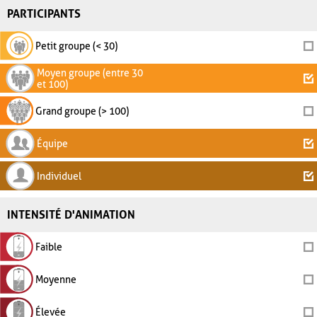
PARTICIPANTS
Petit groupe (< 30)
Moyen groupe (entre 30
et 100)
Grand groupe (> 100)
Équipe
Individuel
INTENSITÉ D'ANIMATION
Faible
Moyenne
Élevée