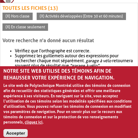
TOUTES LES FICHES (13)
(X) Hors classe
(X) Activités développées (Entre 30 et 60 minutes)
(X) En classe seulement
Votre recherche n'a donné aucun résultat
Vérifiez que l'orthographe est correcte.
Supprimez les guillemets autour des expressions pour
rechercher chaque mot séparément.
garage à vélo
retournera
souvent plus de résultat que
"garage à vélo"
.
NOTRE SITE WEB UTILISE DES TÉMOINS AFIN DE
Envisagez d'élargir votre recherche avec
OR
.
garage OR vélo
retournera souvent plus de résultat que
garage à vélo
.
REHAUSSER VOTRE EXPÉRIENCE DE NAVIGATION.
Le site web de Polytechnique Montréal utilise des témoins de connexion
afin de recueillir des statistiques générales et offrir une meilleure
expérience à ses visiteurs. En naviguant sur le site, vous acceptez
l’utilisation de ces témoins selon les modalités spécifiées aux conditions
d’utilisation. Vous pouvez refuser les témoins de connexion en modifiant
vos paramètres de navigation. Pour en savoir plus sur le recours aux
témoins de connexion et sur la protection de vos renseignements
personnels,
cliquez ici
.
Avis de confidentialité et conditions d’utilisation
Accepter