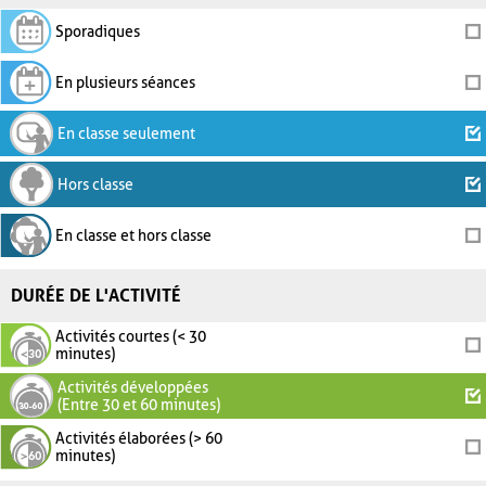
Sporadiques
En plusieurs séances
En classe seulement
Hors classe
En classe et hors classe
DURÉE DE L'ACTIVITÉ
Activités courtes (< 30
minutes)
Activités développées
(Entre 30 et 60 minutes)
Activités élaborées (> 60
minutes)