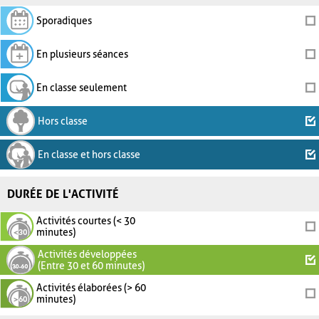
Sporadiques
En plusieurs séances
En classe seulement
Hors classe
En classe et hors classe
DURÉE DE L'ACTIVITÉ
Activités courtes (< 30
minutes)
Activités développées
(Entre 30 et 60 minutes)
Activités élaborées (> 60
minutes)