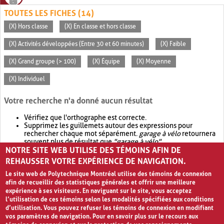
TOUTES LES FICHES (14)
(X) Hors classe
(X) En classe et hors classe
(X) Activités développées (Entre 30 et 60 minutes)
(X) Faible
(X) Grand groupe (> 100)
(X) Équipe
(X) Moyenne
(X) Individuel
Votre recherche n'a donné aucun résultat
Vérifiez que l'orthographe est correcte.
Supprimez les guillemets autour des expressions pour
rechercher chaque mot séparément.
garage à vélo
retournera
souvent plus de résultat que
"garage à vélo"
.
NOTRE SITE WEB UTILISE DES TÉMOINS AFIN DE
Envisagez d'élargir votre recherche avec
OR
.
garage OR vélo
retournera souvent plus de résultat que
garage à vélo
.
REHAUSSER VOTRE EXPÉRIENCE DE NAVIGATION.
Le site web de Polytechnique Montréal utilise des témoins de connexion
afin de recueillir des statistiques générales et offrir une meilleure
expérience à ses visiteurs. En naviguant sur le site, vous acceptez
l’utilisation de ces témoins selon les modalités spécifiées aux conditions
d’utilisation. Vous pouvez refuser les témoins de connexion en modifiant
vos paramètres de navigation. Pour en savoir plus sur le recours aux