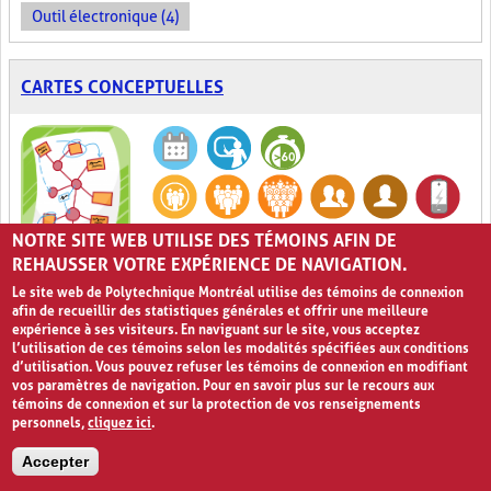
Outil électronique (4)
CARTES CONCEPTUELLES
NOTRE SITE WEB UTILISE DES TÉMOINS AFIN DE
Organisation visuelle de l'information pour
REHAUSSER VOTRE EXPÉRIENCE DE NAVIGATION.
0
mieux l'intégrer
Le site web de Polytechnique Montréal utilise des témoins de connexion
afin de recueillir des statistiques générales et offrir une meilleure
Les
Cartes conceptuelles
prennent la forme d’un réseau
expérience à ses visiteurs. En naviguant sur le site, vous acceptez
graphique dans lequel les concepts sont identifiés chacun par un
l’utilisation de ces témoins selon les modalités spécifiées aux conditions
mot ou un ensemble de mots et représentés par des nœuds. Pour
d’utilisation. Vous pouvez refuser les témoins de connexion en modifiant
illustrer les relations entre ces concepts, des flèches lient les
vos paramètres de navigation. Pour en savoir plus sur le recours aux
nœuds entre eux. Il est également possible d’étiqueter
témoins de connexion et sur la protection de vos renseignements
textuellement les flèches afin de préciser davantage la nature
personnels,
cliquez ici
.
des liens établis. Par ailleurs, il est recommandé d'utiliser diverses
couleurs et de représenter les concepts par des dessins, des
Accepter
images, des graphiques ou des formules de sorte à rendre les
informations les plus visuelles possibles. Cet exercice de synthèse