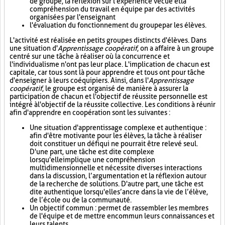
de groupe, la réflexion sur l'expérience vécue et la
compréhension du travail en équipe par des activités
organisées par l'enseignant
l'évaluation du fonctionnement du groupe par les élèves.
L'activité est réalisée en petits groupes distincts d'élèves. Dans
une situation d'
Apprentissage coopératif
, on a affaire à un groupe
centré sur une tâche à réaliser où la concurrence et
l'individualisme n'ont pas leur place. L'implication de chacun est
capitale, car tous sont là pour apprendre et tous ont pour tâche
d'enseigner à leurs coéquipiers. Ainsi, dans l'
Apprentissage
coopératif
, le groupe est organisé de manière à assurer la
participation de chacun et l'objectif de réussite personnelle est
intégré à l'objectif de la réussite collective. Les conditions à réunir
afin d'apprendre en coopération sont les suivantes :
Une situation d'apprentissage complexe et authentique :
afin d'être motivante pour les élèves, la tâche à réaliser
doit constituer un défi qui ne pourrait être relevé seul.
D'une part, une tâche est dite complexe
lorsqu'elle implique une compréhension
multidimensionnelle et nécessite diverses interactions
dans la discussion, l’argumentation et la réflexion autour
de la recherche de solutions. D'autre part, une tâche est
dite authentique lorsqu'elle s’ancre dans la vie de l’élève,
de l’école ou de la communauté.
Un objectif commun : permet de rassembler les membres
de l'équipe et de mettre en commun leurs connaissances et
leurs talents.