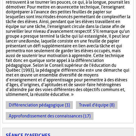
retrouvent à se tourner les pouces, ce qui, à la longue, pourrait les
démotiver. Pour mettre en œuvre cette technique, l'enseignant
doit préparer à l'avance des petites feuilles de papier sur
lesquelles sont inscrits des énoncés permettant de complexifier la
tâche des élèves. Ainsi, pendant que les élèves travaillent en
équipe sur une tâche, l'enseignant circule dans la classe afin de
surveiller leur niveau d'avancement respectif. S'il remarque qu'un
groupe a presque terminé la tâche qui lui est assignée, il peut leur
lancer une
Bombe
, laquelle consiste en une feuille de papier
présentant un défi supplémentaire en lien avec la tâche et qui
permettra non seulement de garder les élèves occupés, mais
aussi de soutenir leur motivation à apprendre. Cette technique
fait donc en quelque sorte appel à la différenciation
pédagogique. Selon le Conseil supérieur de l'éducation du
Québec (1993), la pédagogie différenciée est « une démarche qui
met en œuvre un ensemble diversifié de moyens
d’enseignement et d’apprentissage pour permettre à des élèves
d’âges, d’origines, d’aptitudes et de savoir-faire hétérogènes
d’atteindre par des voies différentes des objectifs communs et,
ultimement, la réussite éducative. »
Différenciation pédagogique (3)
Travail d'équipe (8)
Approfondissement des connaissances (17)
SÉANCE D'AFFICHES