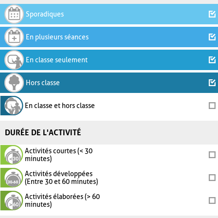
Sporadiques
En plusieurs séances
En classe seulement
Hors classe
En classe et hors classe
DURÉE DE L'ACTIVITÉ
Activités courtes (< 30
minutes)
Activités développées
(Entre 30 et 60 minutes)
Activités élaborées (> 60
minutes)