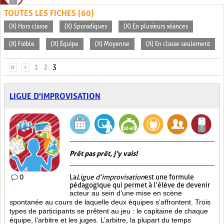
TOUTES LES FICHES (60)
(X) Hors classe
(X) Sporadiques
(X) En plusieurs séances
(X) Faible
(X) Équipe
(X) Moyenne
(X) En classe seulement
PAGES
«
‹
1
2
3
LIGUE D'IMPROVISATION
Prêt pas prêt, j’y vais!
0
La
Ligue d’improvisation
est une formule
pédagogique qui permet à l’élève de devenir
acteur au sein d’une mise en scène
spontanée au cours de laquelle deux équipes s’affrontent. Trois
types de participants se prêtent au jeu : le capitaine de chaque
équipe, l’arbitre et les juges. L’arbitre, la plupart du temps