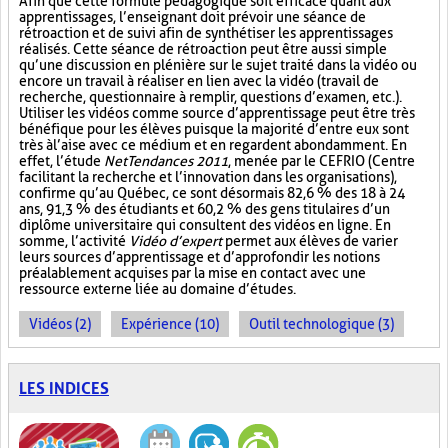
Afin que cette formule pédagogique soit efficace quant aux
apprentissages, l’enseignant doit prévoir une séance de
rétroaction et de suivi afin de synthétiser les apprentissages
réalisés. Cette séance de rétroaction peut être aussi simple
qu’une discussion en plénière sur le sujet traité dans la vidéo ou
encore un travail à réaliser en lien avec la vidéo (travail de
recherche, questionnaire à remplir, questions d’examen, etc.).
Utiliser les vidéos comme source d’apprentissage peut être très
bénéfique pour les élèves puisque la majorité d’entre eux sont
très à l’aise avec ce médium et en regardent abondamment. En
effet, l’étude
NetTendances 2011
, menée par le CEFRIO (Centre
facilitant la recherche et l’innovation dans les organisations),
confirme qu’au Québec, ce sont désormais 82,6 % des 18 à 24
ans, 91,3 % des étudiants et 60,2 % des gens titulaires d’un
diplôme universitaire qui consultent des vidéos en ligne. En
somme, l’activité
Vidéo d’expert
permet aux élèves de varier
leurs sources d’apprentissage et d’approfondir les notions
préalablement acquises par la mise en contact avec une
ressource externe liée au domaine d’études.
Vidéos (2)
Expérience (10)
Outil technologique (3)
LES INDICES