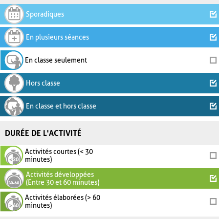
Sporadiques
En plusieurs séances
En classe seulement
Hors classe
En classe et hors classe
DURÉE DE L'ACTIVITÉ
Activités courtes (< 30
minutes)
Activités développées
(Entre 30 et 60 minutes)
Activités élaborées (> 60
minutes)