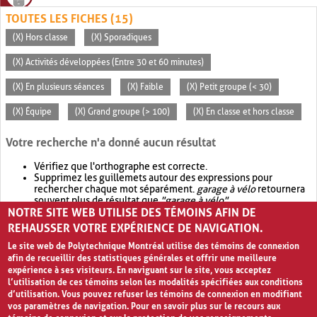
TOUTES LES FICHES (15)
(X) Hors classe
(X) Sporadiques
(X) Activités développées (Entre 30 et 60 minutes)
(X) En plusieurs séances
(X) Faible
(X) Petit groupe (< 30)
(X) Équipe
(X) Grand groupe (> 100)
(X) En classe et hors classe
Votre recherche n'a donné aucun résultat
Vérifiez que l'orthographe est correcte.
Supprimez les guillemets autour des expressions pour
rechercher chaque mot séparément.
garage à vélo
retournera
souvent plus de résultat que
"garage à vélo"
.
NOTRE SITE WEB UTILISE DES TÉMOINS AFIN DE
Envisagez d'élargir votre recherche avec
OR
.
garage OR vélo
retournera souvent plus de résultat que
garage à vélo
.
REHAUSSER VOTRE EXPÉRIENCE DE NAVIGATION.
Le site web de Polytechnique Montréal utilise des témoins de connexion
afin de recueillir des statistiques générales et offrir une meilleure
expérience à ses visiteurs. En naviguant sur le site, vous acceptez
l’utilisation de ces témoins selon les modalités spécifiées aux conditions
d’utilisation. Vous pouvez refuser les témoins de connexion en modifiant
vos paramètres de navigation. Pour en savoir plus sur le recours aux