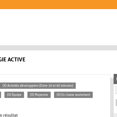
IE ACTIVE
(X) Activités développées (Entre 30 et 60 minutes)
(X) Équipe
(X) Moyenne
(X) En classe seulement
n résultat