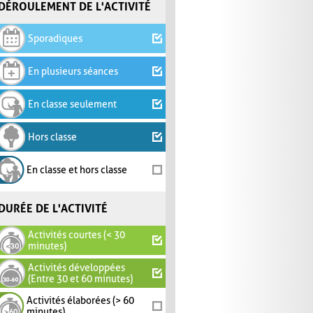
DÉROULEMENT DE L'ACTIVITÉ
Sporadiques
En plusieurs séances
En classe seulement
Hors classe
En classe et hors classe
DURÉE DE L'ACTIVITÉ
Activités courtes (< 30
minutes)
Activités développées
(Entre 30 et 60 minutes)
Activités élaborées (> 60
minutes)