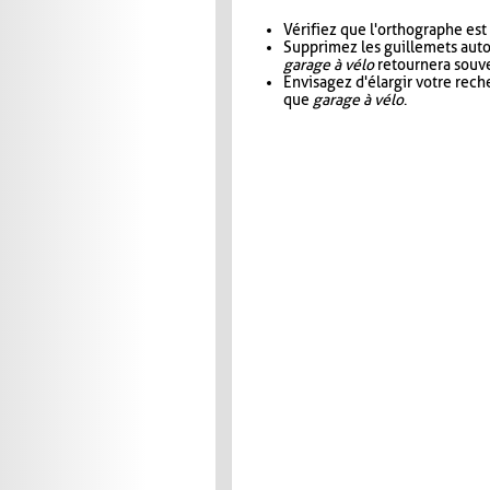
Vérifiez que l'orthographe est
Supprimez les guillemets aut
garage à vélo
retournera souve
Envisagez d'élargir votre rec
que
garage à vélo
.