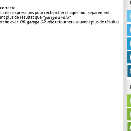
 correcte.
our des expressions pour rechercher chaque mot séparément.
nt plus de résultat que
"garage à vélo"
.
herche avec
OR
.
garage OR vélo
retournera souvent plus de résultat