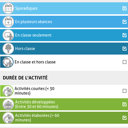
Sporadiques
En plusieurs séances
En classe seulement
Hors classe
En classe et hors classe
DURÉE DE L'ACTIVITÉ
Activités courtes (< 30
minutes)
Activités développées
(Entre 30 et 60 minutes)
Activités élaborées (> 60
minutes)