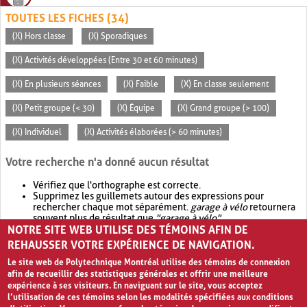
TOUTES LES FICHES (34)
(X) Hors classe
(X) Sporadiques
(X) Activités développées (Entre 30 et 60 minutes)
(X) En plusieurs séances
(X) Faible
(X) En classe seulement
(X) Petit groupe (< 30)
(X) Équipe
(X) Grand groupe (> 100)
(X) Individuel
(X) Activités élaborées (> 60 minutes)
Votre recherche n'a donné aucun résultat
Vérifiez que l'orthographe est correcte.
Supprimez les guillemets autour des expressions pour
rechercher chaque mot séparément.
garage à vélo
retournera
souvent plus de résultat que
"garage à vélo"
.
NOTRE SITE WEB UTILISE DES TÉMOINS AFIN DE
Envisagez d'élargir votre recherche avec
OR
.
garage OR vélo
retournera souvent plus de résultat que
garage à vélo
.
REHAUSSER VOTRE EXPÉRIENCE DE NAVIGATION.
Le site web de Polytechnique Montréal utilise des témoins de connexion
afin de recueillir des statistiques générales et offrir une meilleure
expérience à ses visiteurs. En naviguant sur le site, vous acceptez
l’utilisation de ces témoins selon les modalités spécifiées aux conditions