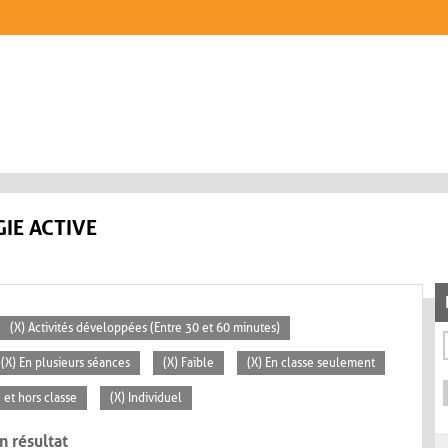
IE ACTIVE
(X) Activités développées (Entre 30 et 60 minutes)
(X) En plusieurs séances
(X) Faible
(X) En classe seulement
e et hors classe
(X) Individuel
n résultat