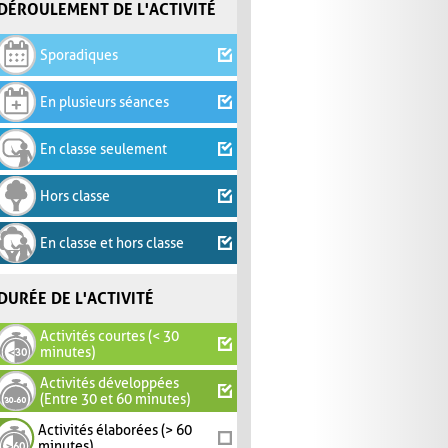
DÉROULEMENT DE L'ACTIVITÉ
Sporadiques
En plusieurs séances
En classe seulement
Hors classe
En classe et hors classe
DURÉE DE L'ACTIVITÉ
Activités courtes (< 30
minutes)
Activités développées
(Entre 30 et 60 minutes)
Activités élaborées (> 60
minutes)