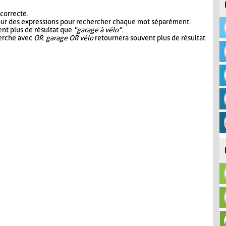
 correcte.
our des expressions pour rechercher chaque mot séparément.
nt plus de résultat que
"garage à vélo"
.
herche avec
OR
.
garage OR vélo
retournera souvent plus de résultat