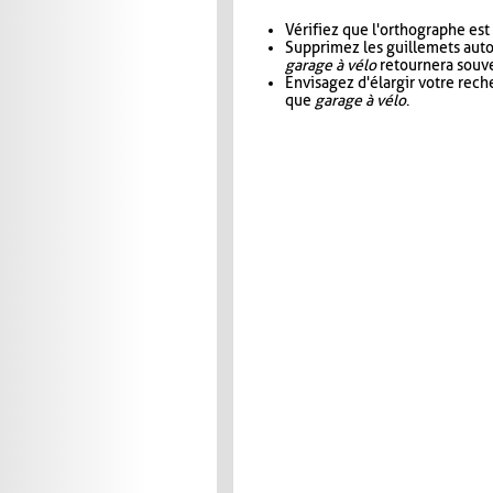
Vérifiez que l'orthographe est
Supprimez les guillemets aut
garage à vélo
retournera souve
Envisagez d'élargir votre rec
que
garage à vélo
.