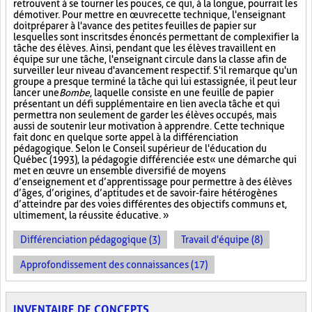
retrouvent à se tourner les pouces, ce qui, à la longue, pourrait les
démotiver. Pour mettre en œuvre cette technique, l'enseignant
doit préparer à l'avance des petites feuilles de papier sur
lesquelles sont inscrits des énoncés permettant de complexifier la
tâche des élèves. Ainsi, pendant que les élèves travaillent en
équipe sur une tâche, l'enseignant circule dans la classe afin de
surveiller leur niveau d'avancement respectif. S'il remarque qu'un
groupe a presque terminé la tâche qui lui est assignée, il peut leur
lancer une
Bombe
, laquelle consiste en une feuille de papier
présentant un défi supplémentaire en lien avec la tâche et qui
permettra non seulement de garder les élèves occupés, mais
aussi de soutenir leur motivation à apprendre. Cette technique
fait donc en quelque sorte appel à la différenciation
pédagogique. Selon le Conseil supérieur de l'éducation du
Québec (1993), la pédagogie différenciée est « une démarche qui
met en œuvre un ensemble diversifié de moyens
d’enseignement et d’apprentissage pour permettre à des élèves
d’âges, d’origines, d’aptitudes et de savoir-faire hétérogènes
d’atteindre par des voies différentes des objectifs communs et,
ultimement, la réussite éducative. »
Différenciation pédagogique (3)
Travail d'équipe (8)
Approfondissement des connaissances (17)
INVENTAIRE DE CONCEPTS