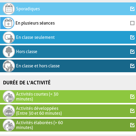
Sporadiques
En plusieurs séances
En classe seulement
Hors classe
En classe et hors classe
DURÉE DE L'ACTIVITÉ
Activités courtes (< 30
minutes)
Activités développées
(Entre 30 et 60 minutes)
Activités élaborées (> 60
minutes)