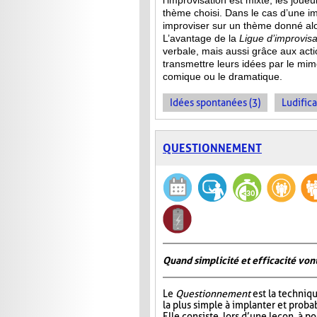
l’improvisation est mixte, les jou
thème choisi. Dans le cas d’une im
improviser sur un thème donné alor
L’avantage de la
Ligue d’improvisa
verbale, mais aussi grâce aux act
transmettre leurs idées par le mime
comique ou le dramatique.
Idées spontanées (3)
Ludifica
QUESTIONNEMENT
Quand simplicité et efficacité vont
Le
Questionnement
est la techniqu
la plus simple à implanter et probab
Elle consiste, lors d’une leçon, à p