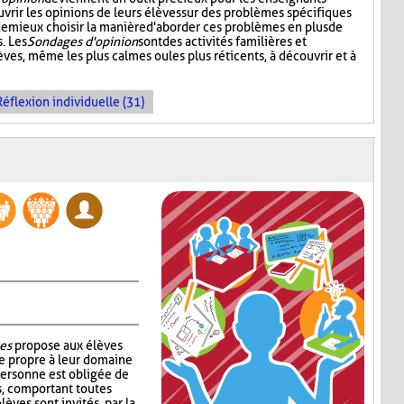
vrir les opinions de leurs élèves sur des problèmes spécifiques
 de mieux choisir la manière d'aborder ces problèmes en plus de
. Les
Sondages d'opinion
sont des activités familières et
èves, même les plus calmes ou les plus réticents, à découvrir et à
Réflexion individuelle (31)
es
propose aux élèves
e propre à leur domaine
personne est obligée de
s, comportant toutes
lèves sont invités, par la