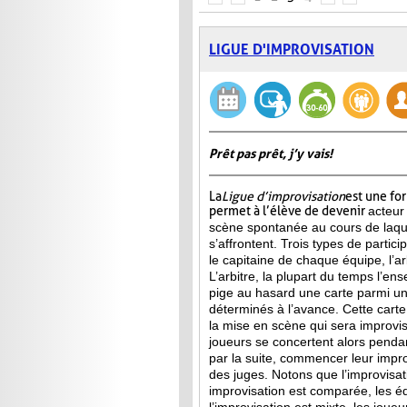
LIGUE D'IMPROVISATION
Prêt pas prêt, j’y vais!
La
Ligue d’improvisation
est une fo
permet à l’élève de devenir
acteur
scène spontanée au cours de laqu
s’affrontent. Trois types de partici
le capitaine de chaque équipe, l’arb
L’arbitre, la plupart du temps l’ens
pige au hasard une carte parmi u
déterminés à l’avance. Cette carte 
la mise en scène qui sera improvis
joueurs se concertent alors penda
par la suite, commencer leur improv
des juges. Notons que l’improvisa
improvisation est comparée, les 