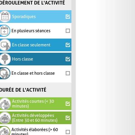
DÉROULEMENT DE L'ACTIVITÉ
Sporadiques
En plusieurs séances
En classe seulement
Hors classe
En classe et hors classe
DURÉE DE L'ACTIVITÉ
Activités courtes (< 30
minutes)
Activités développées
(Entre 30 et 60 minutes)
Activités élaborées (> 60
minutes)