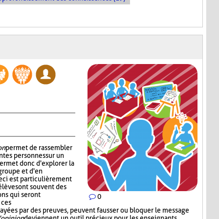
on
permet de rassembler
ntes personnes sur un
permet donc d'explorer la
groupe et d'en
ci est particulièrement
 élèves ont souvent des
ons qui seront
0
 ces
 étayées par des preuves, peuvent fausser ou bloquer le message
'opinion
deviennent un outil précieux pour les enseignants