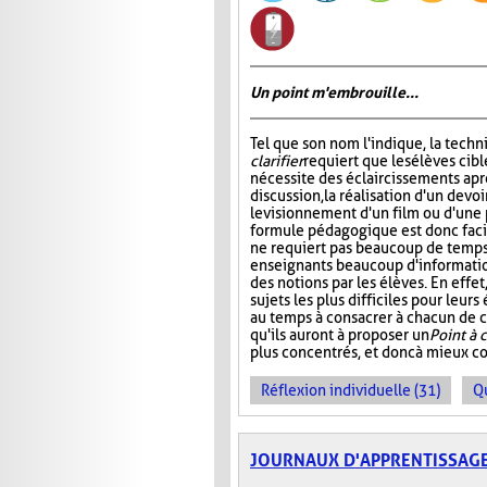
Un point m'embrouille...
Tel que son nom l'indique, la tech
clarifier
requiert que les élèves cibl
nécessite des éclaircissements apr
discussion, la réalisation d'un devoi
le visionnement d'un film ou d'une 
formule pédagogique est donc facil
ne requiert pas beaucoup de temps,
enseignants beaucoup d'informati
des notions par les élèves. En effe
sujets les plus difficiles pour leur
au temps à consacrer à chacun de ce
qu'ils auront à proposer un
Point à c
plus concentrés, et donc à mieux c
Réflexion individuelle (31)
Q
JOURNAUX D'APPRENTISSAG