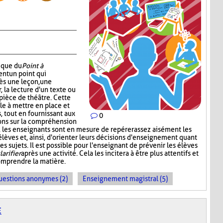
nique du
Point à
ent un point qui
ès une leçon, une
r, la lecture d'un texte ou
pièce de théâtre. Cette
e à mettre en place et
 tout en fournissant aux
0
ons sur la compréhension
t, les enseignants sont en mesure de repérer assez aisément les
s élèves et, ainsi, d'orienter leurs décisions d'enseignement quant
s sujets. Il est possible pour l'enseignant de prévenir les élèves
larifier
après une activité. Cela les incitera à être plus attentifs et
omprendre la matière.
uestions anonymes (2)
Enseignement magistral (5)
E