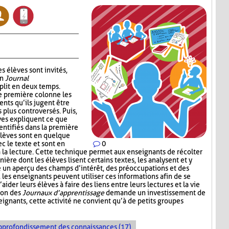
s élèves sont invités,
un
Journal
plit en deux temps.
e première colonne les
ents qu’ils jugent être
s plus controversés. Puis,
ves expliquent ce que
entifiés dans la première
élèves sont en quelque
c le texte et sont en
0
à la lecture. Cette technique permet aux enseignants de récolter
nière dont les élèves lisent certains textes, les analysent et y
e un aperçu des champs d’intérêt, des préoccupations et des
e, les enseignants peuvent utiliser ces informations afin de se
der leurs élèves à faire des liens entre leurs lectures et la vie
tion des
Journaux d’apprentissage
demande un investissement de
ignants, cette activité ne convient qu’à de petits groupes
pprofondissement des connaissances (17)