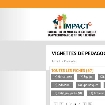
Aller au contenu principal
VIGNETTES DE PÉDAGOG
Accueil
Recherche
TOUTES LES FICHES (67)
(X) Hors classe
(X) Équipe
(X)
(X) Individuel
(X) Sporadiques
(X) Petit groupe (< 30)
(X) Activité
PAGES
«
‹
1
2
3
4
›
»