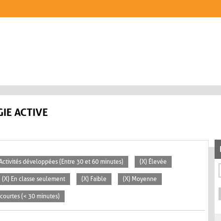
IE ACTIVE
 Activités développées (Entre 30 et 60 minutes)
(X) Élevée
(X) En classe seulement
(X) Faible
(X) Moyenne
s courtes (< 30 minutes)