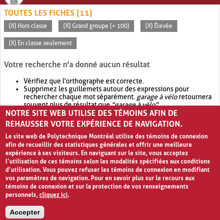
TOUTES LES FICHES (11)
(X) Hors classe
(X) Grand groupe (> 100)
(X) Élevée
(X) En classe seulement
Votre recherche n'a donné aucun résultat
Vérifiez que l'orthographe est correcte.
Supprimez les guillemets autour des expressions pour
rechercher chaque mot séparément.
garage à vélo
retournera
souvent plus de résultat que
"garage à vélo"
.
NOTRE SITE WEB UTILISE DES TÉMOINS AFIN DE
Envisagez d'élargir votre recherche avec
OR
.
garage OR vélo
retournera souvent plus de résultat que
garage à vélo
.
REHAUSSER VOTRE EXPÉRIENCE DE NAVIGATION.
Le site web de Polytechnique Montréal utilise des témoins de connexion
afin de recueillir des statistiques générales et offrir une meilleure
expérience à ses visiteurs. En naviguant sur le site, vous acceptez
l’utilisation de ces témoins selon les modalités spécifiées aux conditions
d’utilisation. Vous pouvez refuser les témoins de connexion en modifiant
vos paramètres de navigation. Pour en savoir plus sur le recours aux
témoins de connexion et sur la protection de vos renseignements
personnels,
cliquez ici
.
Avis de confidentialité et conditions d’utilisation
Accepter