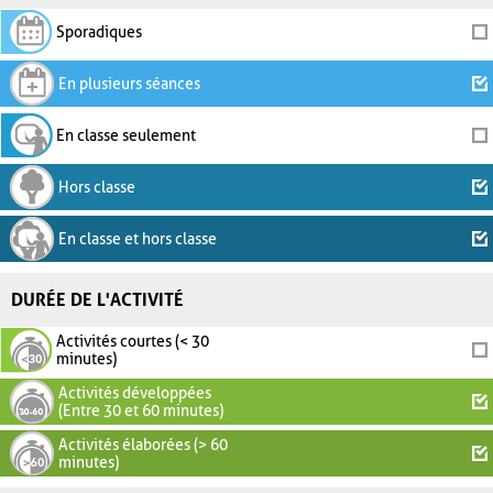
Sporadiques
En plusieurs séances
En classe seulement
Hors classe
En classe et hors classe
DURÉE DE L'ACTIVITÉ
Activités courtes (< 30
minutes)
Activités développées
(Entre 30 et 60 minutes)
Activités élaborées (> 60
minutes)