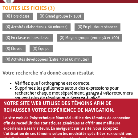
TOUTES LES FICHES (3)
(X) Hors classe
(X) Grand groupe (> 100)
(X) Activités élaborées (> 60 minutes)
(X) En plusieurs séances
(X) En classe et hors classe
(X) Moyen groupe (entre 30 et 100)
(X) Élevée
(X) Équipe
(X) Activités développées (Entre 30 et 60 minutes)
Votre recherche n'a donné aucun résultat
Vérifiez que l'orthographe est correcte.
Supprimez les guillemets autour des expressions pour
rechercher chaque mot séparément.
garage à vélo
retournera
souvent plus de résultat que
"garage à vélo"
.
NOTRE SITE WEB UTILISE DES TÉMOINS AFIN DE
Envisagez d'élargir votre recherche avec
OR
.
garage OR vélo
retournera souvent plus de résultat que
garage à vélo
.
REHAUSSER VOTRE EXPÉRIENCE DE NAVIGATION.
Le site web de Polytechnique Montréal utilise des témoins de connexion
afin de recueillir des statistiques générales et offrir une meilleure
expérience à ses visiteurs. En naviguant sur le site, vous acceptez
l’utilisation de ces témoins selon les modalités spécifiées aux conditions