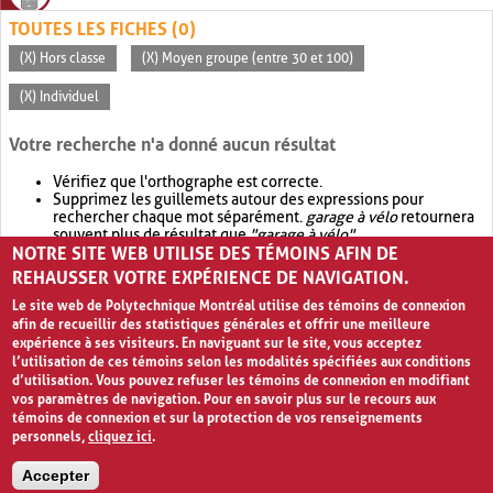
TOUTES LES FICHES (0)
(X) Hors classe
(X) Moyen groupe (entre 30 et 100)
(X) Individuel
Votre recherche n'a donné aucun résultat
Vérifiez que l'orthographe est correcte.
Supprimez les guillemets autour des expressions pour
rechercher chaque mot séparément.
garage à vélo
retournera
souvent plus de résultat que
"garage à vélo"
.
NOTRE SITE WEB UTILISE DES TÉMOINS AFIN DE
Envisagez d'élargir votre recherche avec
OR
.
garage OR vélo
retournera souvent plus de résultat que
garage à vélo
.
REHAUSSER VOTRE EXPÉRIENCE DE NAVIGATION.
Le site web de Polytechnique Montréal utilise des témoins de connexion
afin de recueillir des statistiques générales et offrir une meilleure
expérience à ses visiteurs. En naviguant sur le site, vous acceptez
l’utilisation de ces témoins selon les modalités spécifiées aux conditions
d’utilisation. Vous pouvez refuser les témoins de connexion en modifiant
vos paramètres de navigation. Pour en savoir plus sur le recours aux
témoins de connexion et sur la protection de vos renseignements
personnels,
cliquez ici
.
Avis de confidentialité et conditions d’utilisation
Accepter