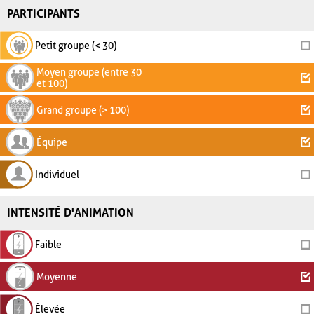
PARTICIPANTS
Petit groupe (< 30)
Moyen groupe (entre 30
et 100)
Grand groupe (> 100)
Équipe
Individuel
INTENSITÉ D'ANIMATION
Faible
Moyenne
Élevée