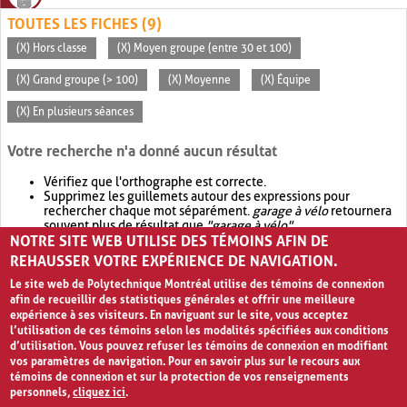
TOUTES LES FICHES (9)
(X) Hors classe
(X) Moyen groupe (entre 30 et 100)
(X) Grand groupe (> 100)
(X) Moyenne
(X) Équipe
(X) En plusieurs séances
Votre recherche n'a donné aucun résultat
Vérifiez que l'orthographe est correcte.
Supprimez les guillemets autour des expressions pour
rechercher chaque mot séparément.
garage à vélo
retournera
souvent plus de résultat que
"garage à vélo"
.
NOTRE SITE WEB UTILISE DES TÉMOINS AFIN DE
Envisagez d'élargir votre recherche avec
OR
.
garage OR vélo
retournera souvent plus de résultat que
garage à vélo
.
REHAUSSER VOTRE EXPÉRIENCE DE NAVIGATION.
Le site web de Polytechnique Montréal utilise des témoins de connexion
afin de recueillir des statistiques générales et offrir une meilleure
expérience à ses visiteurs. En naviguant sur le site, vous acceptez
l’utilisation de ces témoins selon les modalités spécifiées aux conditions
d’utilisation. Vous pouvez refuser les témoins de connexion en modifiant
vos paramètres de navigation. Pour en savoir plus sur le recours aux
témoins de connexion et sur la protection de vos renseignements
personnels,
cliquez ici
.
Avis de confidentialité et conditions d’utilisation