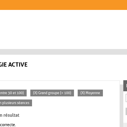
IE ACTIVE
ntre 30 et 100)
(X) Grand groupe (> 100)
(X) Moyenne
En plusieurs séances
n résultat
 correcte.