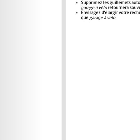
Supprimez les guillemets aut
garage à vélo
retournera souve
Envisagez d'élargir votre rec
que
garage à vélo
.