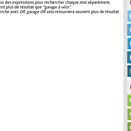
our des expressions pour rechercher chaque mot séparément.
nt plus de résultat que
"garage à vélo"
.
herche avec
OR
.
garage OR vélo
retournera souvent plus de résultat