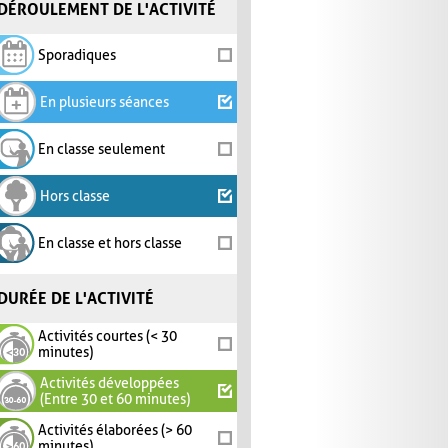
DÉROULEMENT DE L'ACTIVITÉ
Sporadiques
En plusieurs séances
En classe seulement
Hors classe
En classe et hors classe
DURÉE DE L'ACTIVITÉ
Activités courtes (< 30
minutes)
Activités développées
(Entre 30 et 60 minutes)
Activités élaborées (> 60
minutes)