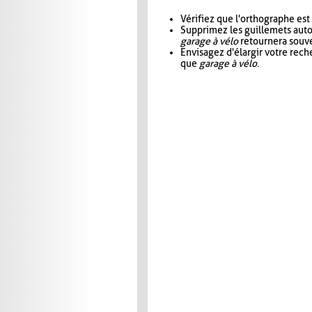
Vérifiez que l'orthographe est
Supprimez les guillemets aut
garage à vélo
retournera souve
Envisagez d'élargir votre rec
que
garage à vélo
.