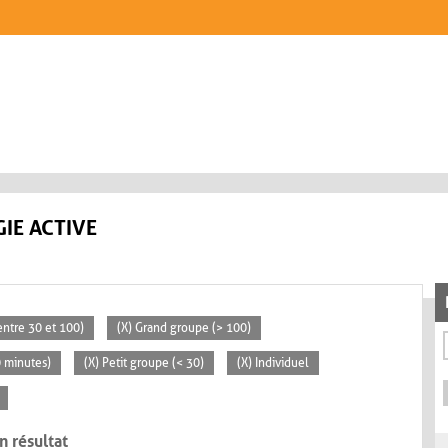
IE ACTIVE
ntre 30 et 100)
(X) Grand groupe (> 100)
0 minutes)
(X) Petit groupe (< 30)
(X) Individuel
n résultat