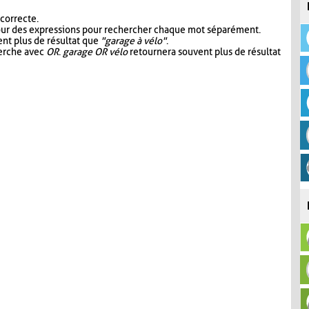
 correcte.
our des expressions pour rechercher chaque mot séparément.
nt plus de résultat que
"garage à vélo"
.
herche avec
OR
.
garage OR vélo
retournera souvent plus de résultat