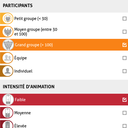
PARTICIPANTS
Petit groupe (< 30)
Moyen groupe (entre 30
et 100)
Grand groupe (> 100)
Équipe
Individuel
INTENSITÉ D'ANIMATION
Faible
Moyenne
Élevée