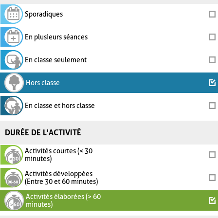
Sporadiques
En plusieurs séances
En classe seulement
Hors classe
En classe et hors classe
DURÉE DE L'ACTIVITÉ
Activités courtes (< 30
minutes)
Activités développées
(Entre 30 et 60 minutes)
Activités élaborées (> 60
minutes)