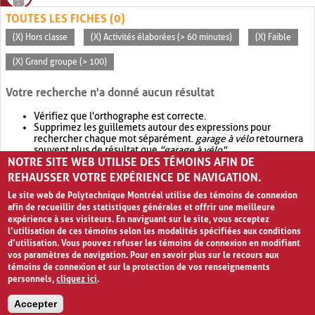
TOUTES LES FICHES (0)
(X) Hors classe
(X) Activités élaborées (> 60 minutes)
(X) Faible
(X) Grand groupe (> 100)
Votre recherche n'a donné aucun résultat
Vérifiez que l'orthographe est correcte.
Supprimez les guillemets autour des expressions pour
rechercher chaque mot séparément.
garage à vélo
retournera
souvent plus de résultat que
"garage à vélo"
.
NOTRE SITE WEB UTILISE DES TÉMOINS AFIN DE
Envisagez d'élargir votre recherche avec
OR
.
garage OR vélo
retournera souvent plus de résultat que
garage à vélo
.
REHAUSSER VOTRE EXPÉRIENCE DE NAVIGATION.
Le site web de Polytechnique Montréal utilise des témoins de connexion
afin de recueillir des statistiques générales et offrir une meilleure
expérience à ses visiteurs. En naviguant sur le site, vous acceptez
l’utilisation de ces témoins selon les modalités spécifiées aux conditions
d’utilisation. Vous pouvez refuser les témoins de connexion en modifiant
vos paramètres de navigation. Pour en savoir plus sur le recours aux
témoins de connexion et sur la protection de vos renseignements
personnels,
cliquez ici
.
Avis de confidentialité et conditions d’utilisation
Accepter