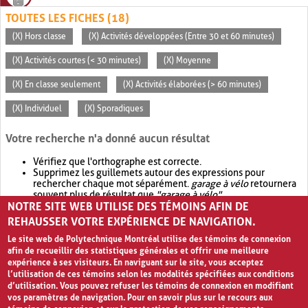
TOUTES LES FICHES (18)
(X) Hors classe
(X) Activités développées (Entre 30 et 60 minutes)
(X) Activités courtes (< 30 minutes)
(X) Moyenne
(X) En classe seulement
(X) Activités élaborées (> 60 minutes)
(X) Individuel
(X) Sporadiques
Votre recherche n'a donné aucun résultat
Vérifiez que l'orthographe est correcte.
Supprimez les guillemets autour des expressions pour
rechercher chaque mot séparément.
garage à vélo
retournera
souvent plus de résultat que
"garage à vélo"
.
NOTRE SITE WEB UTILISE DES TÉMOINS AFIN DE
Envisagez d'élargir votre recherche avec
OR
.
garage OR vélo
retournera souvent plus de résultat que
garage à vélo
.
REHAUSSER VOTRE EXPÉRIENCE DE NAVIGATION.
Le site web de Polytechnique Montréal utilise des témoins de connexion
afin de recueillir des statistiques générales et offrir une meilleure
expérience à ses visiteurs. En naviguant sur le site, vous acceptez
l’utilisation de ces témoins selon les modalités spécifiées aux conditions
d’utilisation. Vous pouvez refuser les témoins de connexion en modifiant
vos paramètres de navigation. Pour en savoir plus sur le recours aux