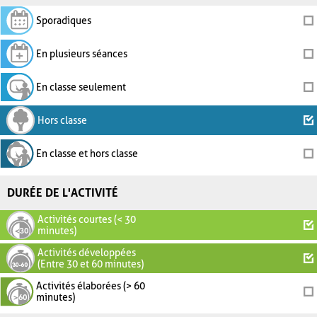
Sporadiques
En plusieurs séances
En classe seulement
Hors classe
En classe et hors classe
DURÉE DE L'ACTIVITÉ
Activités courtes (< 30
minutes)
Activités développées
(Entre 30 et 60 minutes)
Activités élaborées (> 60
minutes)