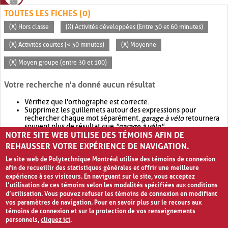
TOUTES LES FICHES (0)
(X) Hors classe
(X) Activités développées (Entre 30 et 60 minutes)
(X) Activités courtes (< 30 minutes)
(X) Moyenne
(X) Moyen groupe (entre 30 et 100)
Votre recherche n'a donné aucun résultat
Vérifiez que l'orthographe est correcte.
Supprimez les guillemets autour des expressions pour
rechercher chaque mot séparément.
garage à vélo
retournera
souvent plus de résultat que
"garage à vélo"
.
NOTRE SITE WEB UTILISE DES TÉMOINS AFIN DE
Envisagez d'élargir votre recherche avec
OR
.
garage OR vélo
retournera souvent plus de résultat que
garage à vélo
.
REHAUSSER VOTRE EXPÉRIENCE DE NAVIGATION.
Le site web de Polytechnique Montréal utilise des témoins de connexion
afin de recueillir des statistiques générales et offrir une meilleure
expérience à ses visiteurs. En naviguant sur le site, vous acceptez
l’utilisation de ces témoins selon les modalités spécifiées aux conditions
d’utilisation. Vous pouvez refuser les témoins de connexion en modifiant
vos paramètres de navigation. Pour en savoir plus sur le recours aux
témoins de connexion et sur la protection de vos renseignements
personnels,
cliquez ici
.
Avis de confidentialité et conditions d’utilisation