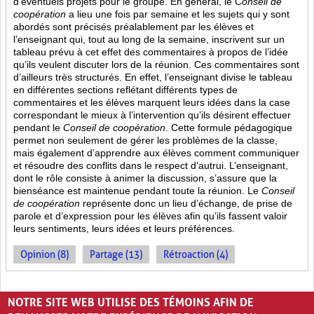
d’éventuels projets pour le groupe. En général, le C
onseil de
coopération
a lieu une fois par semaine et les sujets qui y sont
abordés sont
précisés préalablement par les élèves et
l’enseignant qui, tout au long de la semaine, inscrivent sur un
tableau prévu à cet effet des commentaires à propos de l’idée
qu’ils veulent discuter lors de la réunion. Ces commentaires sont
d’ailleurs très structurés. En effet, l’enseignant divise le tableau
en différentes sections reflétant différents types de
commentaires et les élèves marquent leurs idées dans la case
correspondant le mieux à l’intervention qu’ils désirent effectuer
pendant le
Conseil de coopération
. Cette formule pédagogique
permet non seulement de gérer les problèmes de la classe,
mais également d’apprendre aux élèves comment communiquer
et résoudre des conflits dans le respect d’autrui. L’enseignant,
dont le rôle consiste à animer la discussion, s’assure que la
bienséance est maintenue pendant toute la réunion. Le
Conseil
de coopération
représente donc un lieu d’échange, de prise de
parole et d’expression pour les élèves afin qu’ils fassent valoir
leurs sentiments, leurs idées et leurs préférences.
Opinion (8)
Partage (13)
Rétroaction (4)
PAGES
NOTRE SITE WEB UTILISE DES TÉMOINS AFIN DE
«
‹
1
2
3