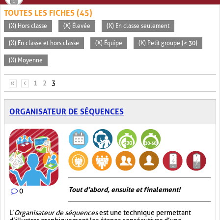
TOUTES LES FICHES (45)
(X) Hors classe
(X) Élevée
(X) En classe seulement
(X) En classe et hors classe
(X) Équipe
(X) Petit groupe (< 30)
(X) Moyenne
PAGES
«
‹
1
2
3
ORGANISATEUR DE SÉQUENCES
Tout d’abord, ensuite et finalement!
0
L’
Organisateur de séquences
est une technique permettant