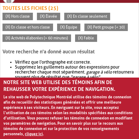
TOUTES LES FICHES (25)
(X) Hors classe
(X) Élevée
(X) En classe seulement
(X) En classe et hors classe
(X) Équipe
(X) Petit groupe (< 30)
(X) Activités élaborées (> 60 minutes)
(X) Faible
Votre recherche n'a donné aucun résultat
Vérifiez que l'orthographe est correcte.
Supprimez les guillemets autour des expressions pour
rechercher chaque mot séparément.
garage à vélo
retournera
souvent plus de résultat que
"garage à vélo"
.
NOTRE SITE WEB UTILISE DES TÉMOINS AFIN DE
Envisagez d'élargir votre recherche avec
OR
.
garage OR vélo
retournera souvent plus de résultat que
garage à vélo
.
REHAUSSER VOTRE EXPÉRIENCE DE NAVIGATION.
Le site web de Polytechnique Montréal utilise des témoins de connexion
afin de recueillir des statistiques générales et offrir une meilleure
expérience à ses visiteurs. En naviguant sur le site, vous acceptez
l’utilisation de ces témoins selon les modalités spécifiées aux conditions
d’utilisation. Vous pouvez refuser les témoins de connexion en modifiant
vos paramètres de navigation. Pour en savoir plus sur le recours aux
témoins de connexion et sur la protection de vos renseignements
personnels,
cliquez ici
.
Avis de confidentialité et conditions d’utilisation