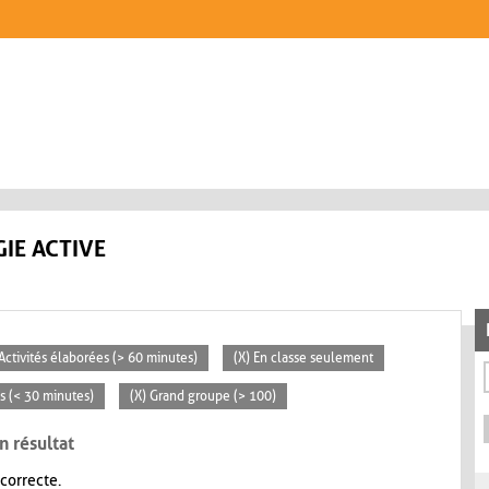
IE ACTIVE
 Activités élaborées (> 60 minutes)
(X) En classe seulement
es (< 30 minutes)
(X) Grand groupe (> 100)
n résultat
 correcte.