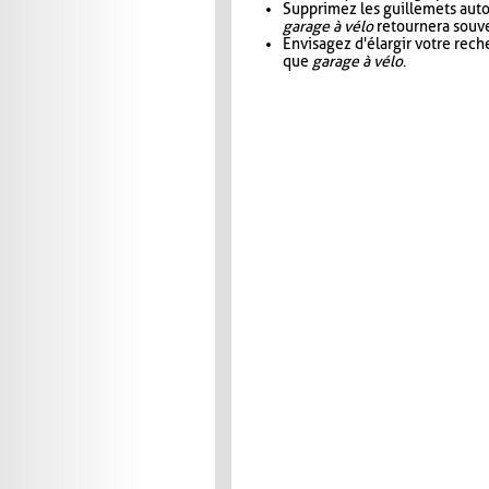
Supprimez les guillemets aut
garage à vélo
retournera souve
Envisagez d'élargir votre rec
que
garage à vélo
.