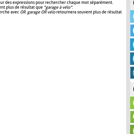
our des expressions pour rechercher chaque mot séparément.
nt plus de résultat que
"garage à vélo"
.
herche avec
OR
.
garage OR vélo
retournera souvent plus de résultat