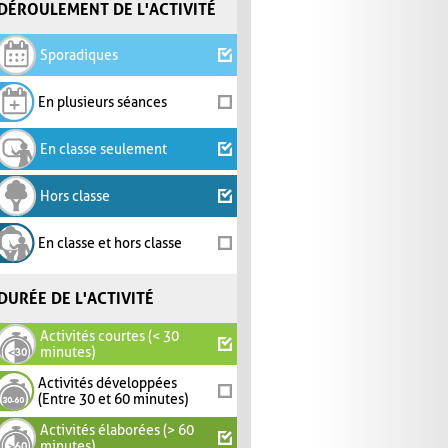
DÉROULEMENT DE L'ACTIVITÉ
Sporadiques
En plusieurs séances
En classe seulement
Hors classe
En classe et hors classe
DURÉE DE L'ACTIVITÉ
Activités courtes (< 30
minutes)
Activités développées
(Entre 30 et 60 minutes)
Activités élaborées (> 60
minutes)