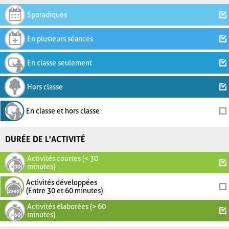
Sporadiques
En plusieurs séances
En classe seulement
Hors classe
En classe et hors classe
DURÉE DE L'ACTIVITÉ
Activités courtes (< 30
minutes)
Activités développées
(Entre 30 et 60 minutes)
Activités élaborées (> 60
minutes)