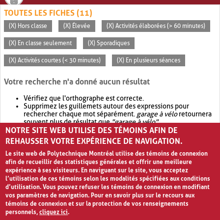
TOUTES LES FICHES (11)
(X) Hors classe
(X) Élevée
(X) Activités élaborées (> 60 minutes)
(X) En classe seulement
(X) Sporadiques
(X) Activités courtes (< 30 minutes)
(X) En plusieurs séances
Votre recherche n'a donné aucun résultat
Vérifiez que l'orthographe est correcte.
Supprimez les guillemets autour des expressions pour
rechercher chaque mot séparément.
garage à vélo
retournera
souvent plus de résultat que
"garage à vélo"
.
NOTRE SITE WEB UTILISE DES TÉMOINS AFIN DE
Envisagez d'élargir votre recherche avec
OR
.
garage OR vélo
retournera souvent plus de résultat que
garage à vélo
.
REHAUSSER VOTRE EXPÉRIENCE DE NAVIGATION.
Le site web de Polytechnique Montréal utilise des témoins de connexion
afin de recueillir des statistiques générales et offrir une meilleure
expérience à ses visiteurs. En naviguant sur le site, vous acceptez
l’utilisation de ces témoins selon les modalités spécifiées aux conditions
d’utilisation. Vous pouvez refuser les témoins de connexion en modifiant
vos paramètres de navigation. Pour en savoir plus sur le recours aux
témoins de connexion et sur la protection de vos renseignements
personnels,
cliquez ici
.
Avis de confidentialité et conditions d’utilisation