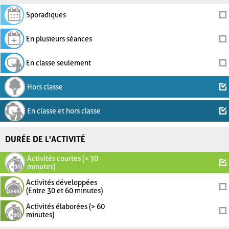
Sporadiques
En plusieurs séances
En classe seulement
Hors classe
En classe et hors classe
DURÉE DE L'ACTIVITÉ
Activités courtes (< 30
minutes)
Activités développées
(Entre 30 et 60 minutes)
Activités élaborées (> 60
minutes)