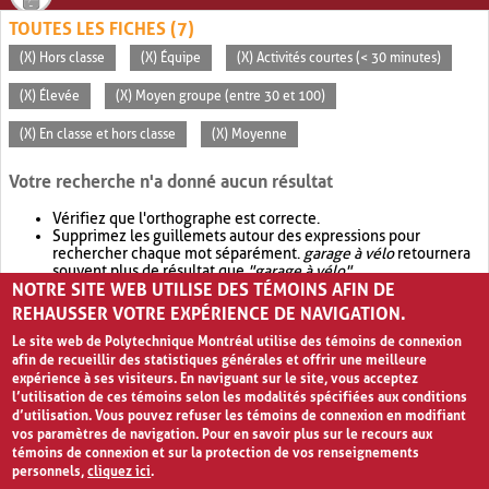
TOUTES LES FICHES (7)
(X) Hors classe
(X) Équipe
(X) Activités courtes (< 30 minutes)
(X) Élevée
(X) Moyen groupe (entre 30 et 100)
(X) En classe et hors classe
(X) Moyenne
Votre recherche n'a donné aucun résultat
Vérifiez que l'orthographe est correcte.
Supprimez les guillemets autour des expressions pour
rechercher chaque mot séparément.
garage à vélo
retournera
souvent plus de résultat que
"garage à vélo"
.
NOTRE SITE WEB UTILISE DES TÉMOINS AFIN DE
Envisagez d'élargir votre recherche avec
OR
.
garage OR vélo
retournera souvent plus de résultat que
garage à vélo
.
REHAUSSER VOTRE EXPÉRIENCE DE NAVIGATION.
Le site web de Polytechnique Montréal utilise des témoins de connexion
afin de recueillir des statistiques générales et offrir une meilleure
expérience à ses visiteurs. En naviguant sur le site, vous acceptez
l’utilisation de ces témoins selon les modalités spécifiées aux conditions
d’utilisation. Vous pouvez refuser les témoins de connexion en modifiant
vos paramètres de navigation. Pour en savoir plus sur le recours aux
témoins de connexion et sur la protection de vos renseignements
personnels,
cliquez ici
.
Avis de confidentialité et conditions d’utilisation